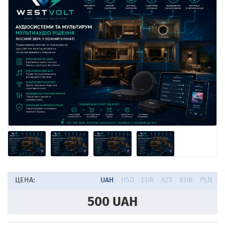
ЦЕНА:
UAH
USD
EUR
KZT
RUB
PLN
500
UAH