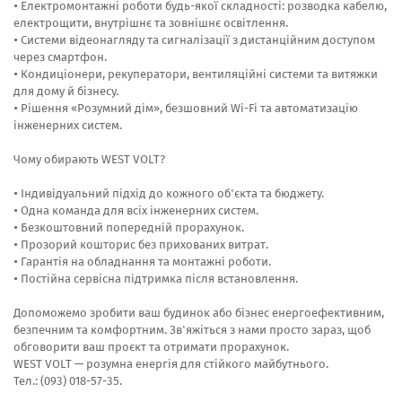
• Електромонтажні роботи будь-якої складності: розводка кабелю,
електрощити, внутрішнє та зовнішнє освітлення.
• Системи відеонагляду та сигналізації з дистанційним доступом
через смартфон.
• Кондиціонери, рекуператори, вентиляційні системи та витяжки
для дому й бізнесу.
• Рішення «Розумний дім», безшовний Wi-Fi та автоматизацію
інженерних систем.
Чому обирають WEST VOLT?
• Індивідуальний підхід до кожного об'єкта та бюджету.
• Одна команда для всіх інженерних систем.
• Безкоштовний попередній прорахунок.
• Прозорий кошторис без прихованих витрат.
• Гарантія на обладнання та монтажні роботи.
• Постійна сервісна підтримка після встановлення.
Допоможемо зробити ваш будинок або бізнес енергоефективним,
безпечним та комфортним. Зв'яжіться з нами просто зараз, щоб
обговорити ваш проєкт та отримати прорахунок.
WEST VOLT — розумна енергія для стійкого майбутнього.
Тел.: (093) 018-57-35.