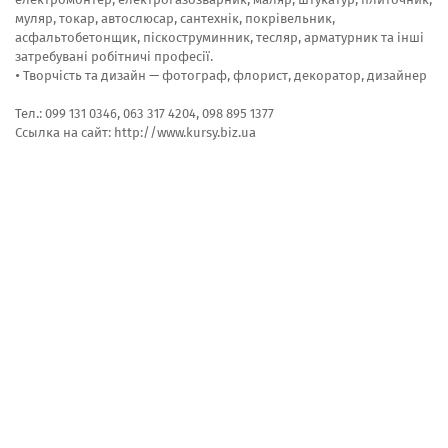
муляр, токар, автослюсар, сантехнік, покрівельник,
асфальтобетонщик, піскоструминник, тесляр, арматурник та інші
затребувані робітничі професії.
• Творчість та дизайн — фотограф, флорист, декоратор, дизайнер
Тел.: 099 131 0346, 063 317 4204, 098 895 1377
Ссылка на сайт: http://www.kursy.biz.ua