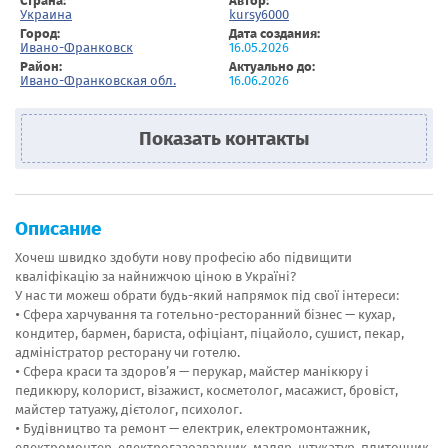
Страна:
Автор:
Украина
kursy6000
Город:
Дата создания:
Ивано-Франковск
16.05.2026
Район:
Актуально до:
Ивано-Франковская обл.
16.06.2026
Показать контакты
Описание
Хочеш швидко здобути нову професію або підвищити
кваліфікацію за найнижчою ціною в Україні?
У нас ти можеш обрати будь-який напрямок під свої інтереси:
• Сфера харчування та готельно-ресторанний бізнес — кухар,
кондитер, бармен, бариста, офіціант, піцайоло, сушист, пекар,
адміністратор ресторану чи готелю.
• Сфера краси та здоров’я — перукар, майстер манікюру і
педикюру, колорист, візажист, косметолог, масажист, бровіст,
майстер татуажу, дієтолог, психолог.
• Будівництво та ремонт — електрик, електромонтажник,
електромонтер, електрогазозварник, маляр, штукатур, плиточник,