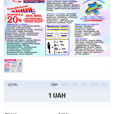
ЦЕНА:
UAH
USD
EUR
KZT
RUB
PLN
1
UAH