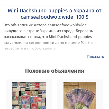
Mini Dachshund puppies в Украина от
camseafoodwoldwide 100 $
Это объявление автора camseafoodwoldwide
живущего в стране Украина
из города Березань
рассказывает о том, что Mini Dachshund puppies
актуально на сегодняшний день по цене 100 $ в
пересчете на любую валюту.
Наши посетители могут размещать на сайте самые
Показать
различные объявления под названием Mini
Dachshund puppies
. Стоимость своих услуг, товаров,
Похожие объявления
предложений они выставляют самостоятельно,
например в 100 $ . Эта стоимость может быть в гривне,
долларах или евро, по коммерческому курсу
Национального банка Украины.
На нашей
доске бесплатных объявлений Addnew.biz
-
151 категория в 106 странах мира.