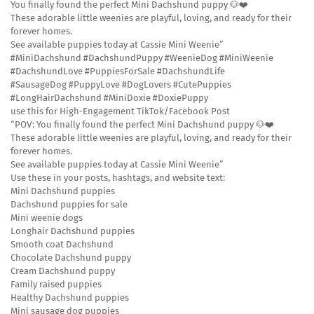
You finally found the perfect Mini Dachshund puppy 🐶❤️
These adorable little weenies are playful, loving, and ready for their
forever homes.
See available puppies today at Cassie Mini Weenie”
#MiniDachshund #DachshundPuppy #WeenieDog #MiniWeenie
#DachshundLove #PuppiesForSale #DachshundLife
#SausageDog #PuppyLove #DogLovers #CutePuppies
#LongHairDachshund #MiniDoxie #DoxiePuppy
use this for High-Engagement TikTok/Facebook Post
“POV: You finally found the perfect Mini Dachshund puppy 🐶❤️
These adorable little weenies are playful, loving, and ready for their
forever homes.
See available puppies today at Cassie Mini Weenie”
Use these in your posts, hashtags, and website text:
Mini Dachshund puppies
Dachshund puppies for sale
Mini weenie dogs
Longhair Dachshund puppies
Smooth coat Dachshund
Chocolate Dachshund puppy
Cream Dachshund puppy
Family raised puppies
Healthy Dachshund puppies
Mini sausage dog puppies