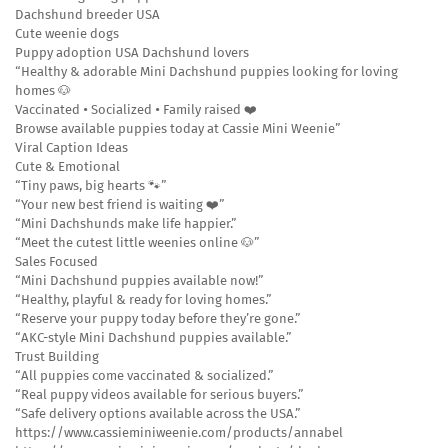
Dachshund breeder USA
Cute weenie dogs
Puppy adoption USA Dachshund lovers
“Healthy & adorable Mini Dachshund puppies looking for loving
homes 🐶
Vaccinated • Socialized • Family raised ❤️
Browse available puppies today at Cassie Mini Weenie”
Viral Caption Ideas
Cute & Emotional
“Tiny paws, big hearts 🐾”
“Your new best friend is waiting ❤️”
“Mini Dachshunds make life happier.”
“Meet the cutest little weenies online 🐶”
Sales Focused
“Mini Dachshund puppies available now!”
“Healthy, playful & ready for loving homes.”
“Reserve your puppy today before they’re gone.”
“AKC-style Mini Dachshund puppies available.”
Trust Building
“All puppies come vaccinated & socialized.”
“Real puppy videos available for serious buyers.”
“Safe delivery options available across the USA.”
https://www.cassieminiweenie.com/products/annabel