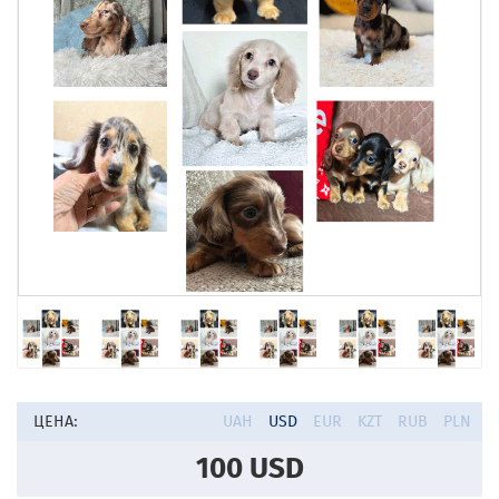
ЦЕНА:
UAH
USD
EUR
KZT
RUB
PLN
100
USD