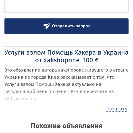
Отправить запрос
Услуги взлом Помощь Хакера в Украина
от xakshopone 100 €
Это объявление автора xakshopone
живущего в стране
Украина
из города Киев
рассказывает о том, что
Услуги взлом Помощь Хакера
актуально на
сегодняшний день по цене 100 € в пересчете на
любую валюту.
Наши посетители могут размещать на сайте самые
Показать
различные объявления под названием Услуги взлом
Помощь Хакера
. Стоимость своих услуг, товаров,
Похожие объявления
предложений они выставляют самостоятельно,