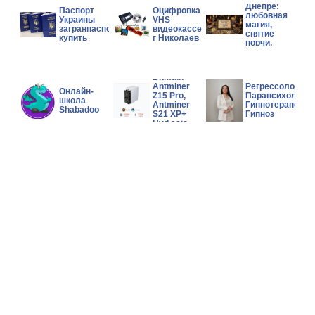
Днепре:
Паспорт
Оцифровка
любовная
Украины
VHS
магия,
загранпаспорт
видеокассет
снятие
купить
г Николаев
порчи,
помощь в
сложной
Wholesales
ситуации.
Bitmain
Antminer
Регрессолог,
Онлайн-
Z15 Pro,
Парапсихолог,
школа
Antminer
Гипнотерапевт,
Shabadoo
S21 XP+
Гипноз
Hyd asic
Miner