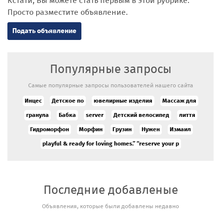
Кстати, Вы можете стать первым в этой рубрике.
Просто разместите объявление.
Подать объявление
Популярные запросы
Самые популярные запросы пользователей нашего сайта
Инцес
Детское по
ювелирные изделия
Массаж для
гранула
Бабка
server
Детский велосипед
лиття
Гидроморфон
Морфин
Грузин
Нужен
Измаил
playful & ready for loving homes.” “reserve your p
Последние добавленые
Сильный
Объявления, которые были добавлены недавно
экстрасенс
и таролог в