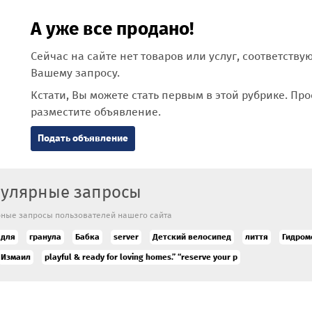
А уже все продано!
Сейчас на сайте нет товаров или услуг, соответств
Вашему запросу.
Кстати, Вы можете стать первым в этой рубрике. Про
разместите объявление.
Подать объявление
улярные запросы
ные запросы пользователей нашего сайта
 для
гранула
Бабка
server
Детский велосипед
лиття
Гидро
Измаил
playful & ready for loving homes.” “reserve your p