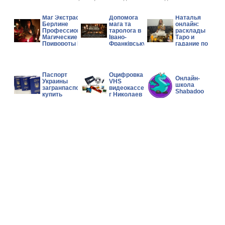
Гадалка
Маг Экстрасенс в
Допомога
Наталья
Берлине
мага та
онлайн:
Профессиональные
таролога в
расклады
Магические Услуги
Івано-
Таро и
Привороты Гадание
Франківську.
гадание по
фото
Паспорт
Оцифровка
Онлайн-
Украины
VHS
школа
загранпаспорт
видеокассет
Shabadoo
купить
г Николаев