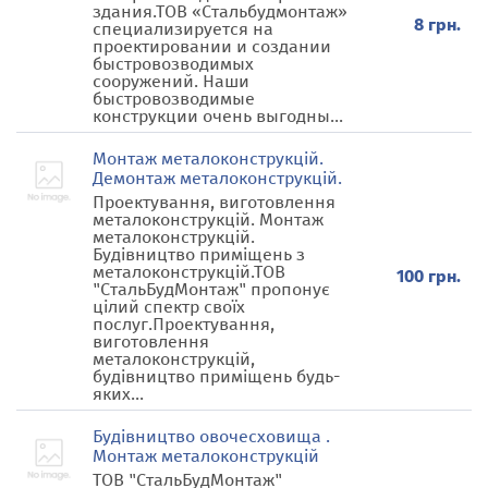
здания.ТОВ «Стальбудмонтаж»
8 грн.
специализируется на
проектировании и создании
быстровозводимых
сооружений. Наши
быстровозводимые
конструкции очень выгодны...
Монтаж металоконструкцій.
Демонтаж металоконструкцій.
Проектування, виготовлення
металоконструкцій. Монтаж
металоконструкцій.
Будівництво приміщень з
металоконструкцій.ТОВ
100 грн.
"СтальБудМонтаж" пропонує
цілий спектр своїх
послуг.Проектування,
виготовлення
металоконструкцій,
будівництво приміщень будь-
яких...
Будівництво овочесховища .
Монтаж металоконструкцій
ТОВ "СтальБудМонтаж"