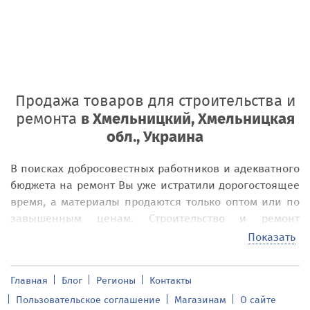
Продажа товаров для строительства и
ремонта
в Хмельницкий, Хмельницкая
обл., Украина
В поисках добросовестных работников и адекватного
бюджета на ремонт Вы уже истратили дорогостоящее
время, а материалы продаются только оптом или по
завышенным ценам. Строительство и ремонт
превращается в головную боль и требует полной
Показать
отдачи своих сил и кошелька? Доска объявлений
addnew.biz поможет в решении всех проблем,
Главная
Блог
Регионы
Контакты
связанных с строительством или ремонтом – частного
Пользовательское соглашение
Магазинам
О сайте
дома, квартиры, офиса, здания целого предприятия
в