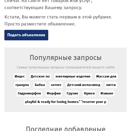
Сейчас на сайте нет товаров или услуг,
соответствующих Вашему запросу.
Кстати, Вы можете стать первым в этой рубрике.
Просто разместите объявление.
Подать объявление
Популярные запросы
Самые популярные запросы пользователей нашего сайта
Инцес
Детское по
ювелирные изделия
Массаж для
гранула
Бабка
server
Детский велосипед
лиття
Гидроморфон
Морфин
Грузин
Нужен
Измаил
playful & ready for loving homes.” “reserve your p
Последние добавленые