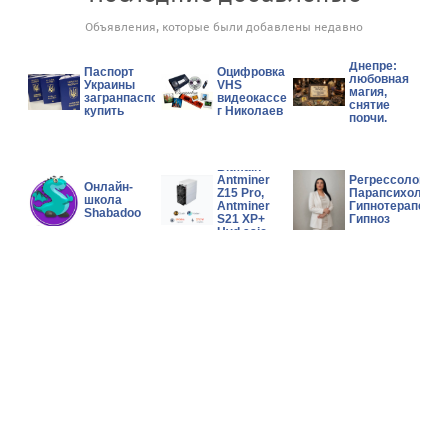
Сильный
Объявления, которые были добавлены недавно
экстрасенс
и таролог в
Днепре:
Паспорт
Оцифровка
любовная
Украины
VHS
магия,
загранпаспорт
видеокассет
снятие
купить
г Николаев
порчи,
помощь в
сложной
Wholesales
ситуации.
Bitmain
Antminer
Регрессолог,
Онлайн-
Z15 Pro,
Парапсихолог,
школа
Antminer
Гипнотерапевт,
Shabadoo
S21 XP+
Гипноз
Hyd asic
Miner