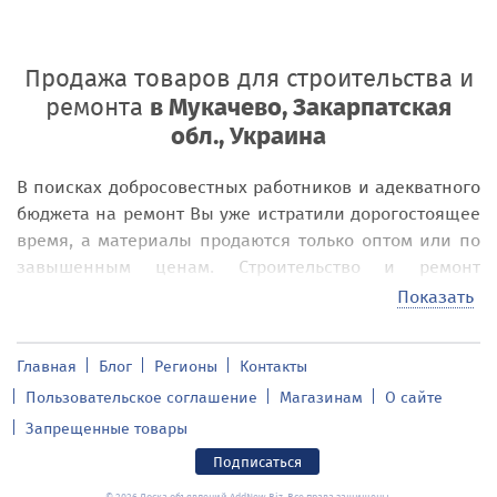
Продажа товаров для строительства и
ремонта
в Мукачево, Закарпатская
обл., Украина
В поисках добросовестных работников и адекватного
бюджета на ремонт Вы уже истратили дорогостоящее
время, а материалы продаются только оптом или по
завышенным ценам. Строительство и ремонт
превращается в головную боль и требует полной
Показать
отдачи своих сил и кошелька? Доска объявлений
addnew.biz поможет в решении всех проблем,
Главная
Блог
Регионы
Контакты
связанных с строительством или ремонтом – частного
Пользовательское соглашение
Магазинам
О сайте
дома, квартиры, офиса, здания целого предприятия
в
Мукачево, Закарпатская обл., Украина
!
Запрещенные товары
Окна, двери, сантехника, электрика, трубы и
Подписаться
конструкции для отопления, товары для покраски и