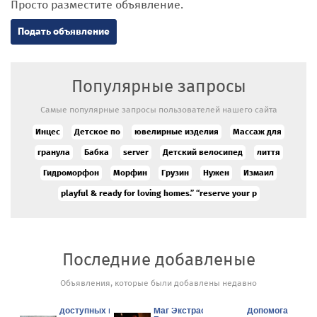
Просто разместите объявление.
Подать объявление
Популярные запросы
Самые популярные запросы пользователей нашего сайта
Инцес
Детское по
ювелирные изделия
Массаж для
гранула
Бабка
server
Детский велосипед
лиття
Гидроморфон
Морфин
Грузин
Нужен
Измаил
playful & ready for loving homes.” “reserve your p
Последние добавленые
Объявления, которые были добавлены недавно
Аукцион/
продажа новых
доступных по
Маг Экстрасенс в
Допомога