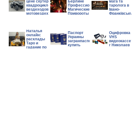
цене скутеров,
Берлине
мага та
квадроциклов,
Профессиональные
таролога в
вездеходов и
Магические Услуги
Івано-
мотовездеходов
Привороты Гадание
Франківську.
Can-Am, Polaris,
CFMOTO.
Гадалка
Наталья
Паспорт
Оцифровка
онлайн:
Украины
VHS
расклады
загранпаспорт
видеокассет
Таро и
купить
г Николаев
гадание по
фото