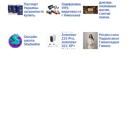
Днепре:
Паспорт
Оцифровка
любовная
Украины
VHS
магия,
загранпаспорт
видеокассет
снятие
купить
г Николаев
порчи,
помощь в
сложной
Wholesales
ситуации.
Bitmain
Antminer
Регрессолог,
Онлайн-
Z15 Pro,
Парапсихолог,
школа
Antminer
Гипнотерапевт,
Shabadoo
S21 XP+
Гипноз
Hyd asic
Miner