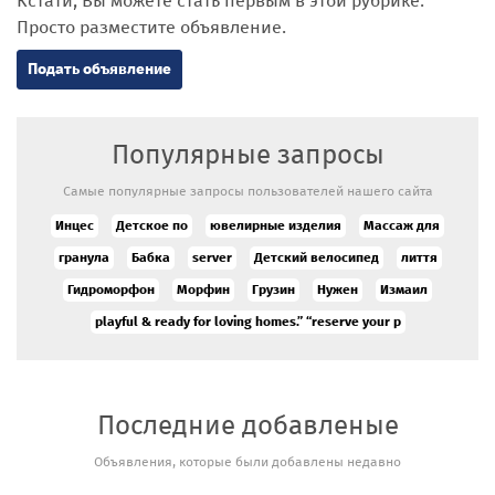
Кстати, Вы можете стать первым в этой рубрике.
Просто разместите объявление.
Подать объявление
Популярные запросы
Самые популярные запросы пользователей нашего сайта
Инцес
Детское по
ювелирные изделия
Массаж для
гранула
Бабка
server
Детский велосипед
лиття
Гидроморфон
Морфин
Грузин
Нужен
Измаил
playful & ready for loving homes.” “reserve your p
Последние добавленые
Сильный
Объявления, которые были добавлены недавно
экстрасенс
и таролог в