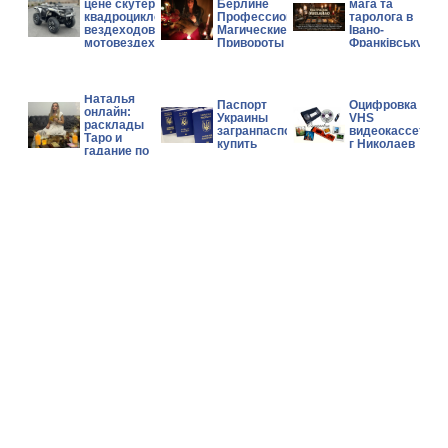
цене скутеров,
Берлине
мага та
квадроциклов,
Профессиональные
таролога в
вездеходов и
Магические Услуги
Івано-
мотовездеходов
Привороты Гадание
Франківську.
Can-Am, Polaris,
CFMOTO.
Гадалка
Наталья
Паспорт
Оцифровка
онлайн:
Украины
VHS
расклады
загранпаспорт
видеокассет
Таро и
купить
г Николаев
гадание по
фото