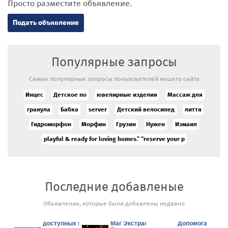
Просто разместите объявление.
Подать объявление
Популярные запросы
Самые популярные запросы пользователей нашего сайта
Инцес
Детское по
ювелирные изделия
Массаж для
гранула
Бабка
server
Детский велосипед
лиття
Гидроморфон
Морфин
Грузин
Нужен
Измаил
playful & ready for loving homes.” “reserve your p
Последние добавленые
Объявления, которые были добавлены недавно
Аукцион/
продажа новых
доступных по
Маг Экстрасенс в
Допомога