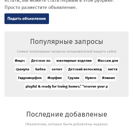
Кстати, Вы можете стать первым в этой рубрике.
Просто разместите объявление.
Подать объявление
Популярные запросы
Самые популярные запросы пользователей нашего сайта
Инцес
Детское по
ювелирные изделия
Массаж для
гранула
Бабка
server
Детский велосипед
лиття
Гидроморфон
Морфин
Грузин
Нужен
Измаил
playful & ready for loving homes.” “reserve your p
Последние добавленые
Объявления, которые были добавлены недавно
Аукцион/
продажа новых