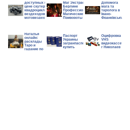
доступных по
Маг Экстрасенс в
Допомога
цене скутеров,
Берлине
мага та
квадроциклов,
Профессиональные
таролога в
вездеходов и
Магические Услуги
Івано-
мотовездеходов
Привороты Гадание
Франківську.
Can-Am, Polaris,
CFMOTO.
Гадалка
Наталья
Паспорт
Оцифровка
онлайн:
Украины
VHS
расклады
загранпаспорт
видеокассет
Таро и
купить
г Николаев
гадание по
фото