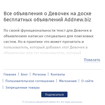
Все объявления о Девочек на доске
бесплатных объявлений Addnew.biz
По своей функциональности текст для Девочек в
объявлениях написан специально для поисковых
систем. Но в практике это может прочитать и
пользователь, который добавил этот Девочек в
объявление или тот пользователь, который
заинтересовался объявлением на нашей
бесплатной
Показать
доске объявлений
по этому слову, поэтому мы здесь
опишем функцию этого Девочек и для чего она
Главная
Блог
Регионы
Контакты
служит.
Пользовательское соглашение
Магазинам
О сайте
Девочек в объявлении служит своеобразным
Запрещенные товары
фильтром, который помогает группировать
объявления по определенному признаку, при чем
Подписаться
этот признак присвоен самим посетителем нашего
© 2026 Доска объявлений AddNew.Biz. Все права защищены.