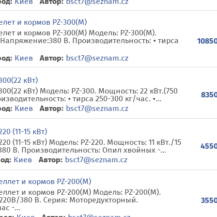
род:
Киев
Автор:
bsct7@seznam.cz
лет и кормов PZ-300(M)
ет и кормов PZ-300(M) Модель: PZ-300(М).
) Напряжение:380 В. Производительность: • тирса
10850
род:
Киев
Автор:
bsct7@seznam.cz
00(22 кВт)
00(22 кВт) Модель: PZ-300. Мощность: 22 кВт.(750
8350
зводительность: • тирса 250-300 кг/час. •...
род:
Киев
Автор:
bsct7@seznam.cz
0 (11-15 кВт)
0 (11-15 кВт) Модель: PZ-220. Мощность: 11 кВт./15
4550
380 В. Производительность: Опил хвойных -...
од:
Киев
Автор:
bsct7@seznam.cz
ллет и кормов PZ-200(M)
лет и кормов PZ-200(M) Модель: PZ-200(M).
220В/380 В. Серия: Моторедукторный.
3550
с -...