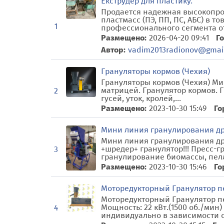
Екструдер для пластику.
Продается надежная высокопро
пластмасс (ПЭ, ПП, ПС, АБС) в 
1
профессионального сегмента от
Размещено:
2026-04-20 09:41
Го
Автор:
vadim2013radionov@gmai
Грануляторы кормов (Чехия)
Грануляторы кормов (Чехия) Ми
матрицей. Гранулятор кормов. 
2
гусей, уток, кролей,...
Размещено:
2023-10-30 15:49
Го
Мини линия гранулирования др
Мини линия гранулирования дре
+шредер+ гранулятор!!! Пресс-г
3
гранулирование биомассы, пелл
Размещено:
2023-10-30 15:46
Го
Моторедукторный Гранулятор пе
Моторедукторный Гранулятор пел
Мощность: 22 кВт.(1500 об./мин
4
индивидуально в зависимости от