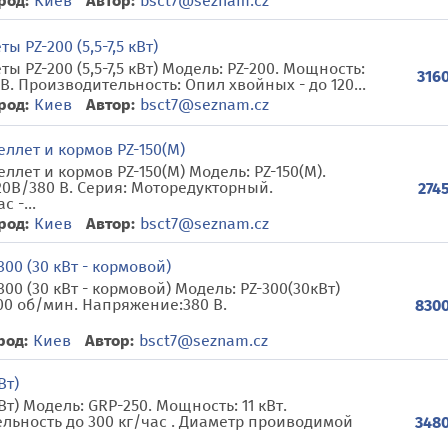
род:
Киев
Автор:
bsct7@seznam.cz
 PZ-200 (5,5-7,5 кВт)
 PZ-200 (5,5-7,5 кВт) Модель: PZ-200. Мощность:
3160
 В. Производительность: Опил хвойных - до 120...
род:
Киев
Автор:
bsct7@seznam.cz
ллет и кормов PZ-150(M)
лет и кормов PZ-150(M) Модель: PZ-150(M).
20В/380 В. Серия: Моторедукторный.
2745
 -...
род:
Киев
Автор:
bsct7@seznam.cz
00 (30 кВт - кормовой)
00 (30 кВт - кормовой) Модель: PZ-300(30кВт)
00 об/мин. Напряжение:380 В.
8300
род:
Киев
Автор:
bsct7@seznam.cz
Вт)
Вт) Модель: GRP-250. Мощность: 11 кВт.
льность до 300 кг/час . Диаметр проиводимой
3480