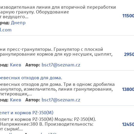
изводительная линия для вторичной переработки
товарную гранулу. Оборудование
11500
 ведущего...
род:
Днепр
l.com
ни пресс-грануляторы. Гранулятор с плоской
Гранулирование кормов для кур несушек, цыплят,
2950
род:
Киев
Автор:
bsct7@seznam.cz
евесных отходов для дома.
весных отходов для дома. Три в одном: дробилка
ранулятор, измельчитель, линия гранулирования,
13800
етировщик,...
род:
Киев
Автор:
bsct7@seznam.cz
лет и кормов PZ-350(M)
ет и кормов PZ-350(M) Модель: PZ-350(М).
) Напряжение:380 В. Производительность:
12450
 сырья!...