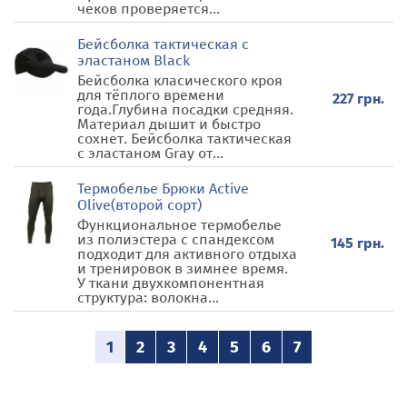
чеков проверяется...
Бейсболка тактическая с
эластаном Black
Бейсболка класического кроя
для тёплого времени
227 грн.
года.Глубина посадки средняя.
Материал дышит и быстро
сохнет. Бейсболка тактическая
с эластаном Gray от...
Термобелье Брюки Active
Olive(второй сорт)
Функциональное термобелье
из полиэстера с спандексом
145 грн.
подходит для активного отдыха
и тренировок в зимнее время.
У ткани двухкомпонентная
структура: волокна...
1
2
3
4
5
6
7