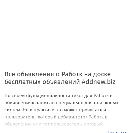
Все объявления о Работк на доске
бесплатных объявлений Addnew.biz
По своей функциональности текст для Работк в
объявлениях написан специально для поисковых
систем. Но в практике это может прочитать и
пользователь, который добавил этот Работк в
объявление или тот пользователь, который
заинтересовался объявлением на нашей
бесплатной
Показать