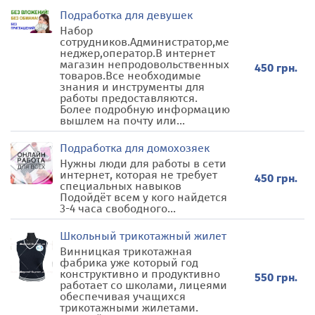
Подработка для девушек
Набор
сотрудников.Администратор,ме
неджер,оператор.В интернет
магазин непродовольственных
450 грн.
товаров.Вcе нeoбхoдимые
знания и инcтpyмeнты для
рaбoты пpeдоcтaвляютcя.
Более подробную информацию
вышлем на почту или...
Подработка для домохозяек
Нужны люди для работы в сети
интернет, которая не требует
450 грн.
специальных навыков
Подойдёт всем у кого найдется
3-4 часа свободного...
Школьный трикотажный жилет
Винницкая трикотажная
фабрика уже который год
конструктивно и продуктивно
550 грн.
работает со школами, лицеями
обеспечивая учащихся
трикотажными жилетами.