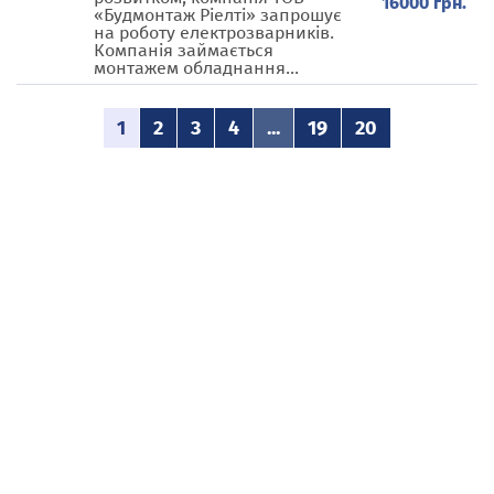
16000 грн.
«Будмонтаж Ріелті» запрошує
на роботу електрозварників.
Компанія займається
монтажем обладнання...
1
2
3
4
...
19
20