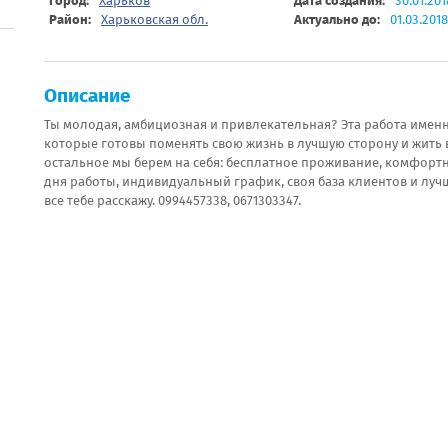
Город:
Харьков
Дата создания:
30.01.201
Район:
Харьковская обл.
Актуально до:
01.03.2018
Описание
Ты молодая, амбициозная и привлекательная? Эта работа именн
которые готовы поменять свою жизнь в лучшую сторону и жить в 
остальное мы берем на себя: бесплатное проживание, комфорт
дня работы, индивидуальный график, своя база клиентов и лучш
все тебе расскажу. 0994457338, 0671303347.