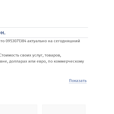
н.
то 0953071384
актуально на сегодняшний
 Стоимость своих услуг, товаров,
ивне, долларах или евро, по коммерческому
Показать
ть, арендовать и разместить свое
 и городу Харьков
.
ичество объявлений различной тематики,