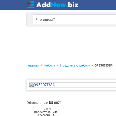
Главная
Работа
Предлагаю работу
0953071384
Объявление
№ 6071
Всего
просмотров:
231
За сегодня:
1