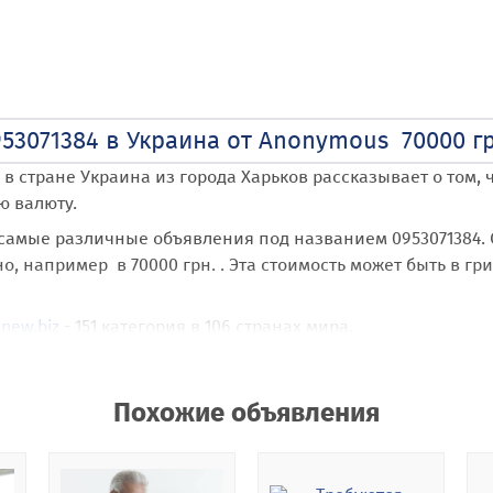
953071384 в Украина от Anonymous 70000 гр
в стране Украина
из города Харьков
рассказывает о том, ч
ю валюту.
 самые различные объявления под названием 0953071384
.
 например в 70000 грн. . Эта стоимость может быть в гр
new.biz
- 151 категория в 106 странах мира.
ьзователь Anonymous
получает возможность купить, прода
нированием по стране Украина, области Харьковская обл.
Похожие объявления
 бесплатную возможность размещать неограниченное кол