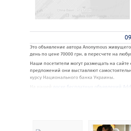
0
Это объявление автора Anonymous
живущего 
день по цене 70000 грн. в пересчете на любу
Наши посетители могут размещать на сайте
предложений они выставляют самостоятельно,
курсу Национального банка Украины.
На нашей
доске бесплатных объявлений Add
При размещении объявления 0953071384
пол
объявление на карте Google Maps с позицио
Также наши посетители получают абсолютно
направлений и категорий.