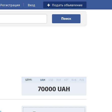
Регистрация
Вход
Подать объявление
Поиск
ЦЕНА:
UAH
USD
EUR
KZT
RUB
PLN
70000
UAH