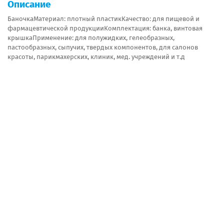
Описание
БаночкаМатериал: плотный пластикКачество: для пищевой и
фармацевтической продукцииКомплектация: банка, винтовая
крышкаПрименение: для полужидких, гелеобразных,
пастообразных, сыпучих, твердых компонентов, для салонов
красоты, парикмахерских, клиник, мед. учреждений и т.д