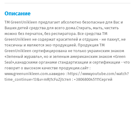
Описание
ТМ GreenUnikleen предлагает абсолютно безопасные для Вас и
Ваших детей средства для всего дома.Стирать, мыть, чистить
можно без перчаток, без респиратора. Все средства ТМ
GreenUnikleen не содержат красителей и отдушек - не пахнут, не
токсичны и являются эко-продукцией. Продукция ТМ
GreenUnikleen сертифицирована не только украинским знаком
«Зеленый журавль», но и зеленым американским знаком «Green
Seal»,канадскими органами стандартизации и сертификации - что
говорит о высоком качестве продукции.сайт :
www.greenunikleen.com.uaвидео : https://www.youtube.com/watch?
time_continue=13&v=mRJ1cFuZjtcтел : +380680045111Сергей