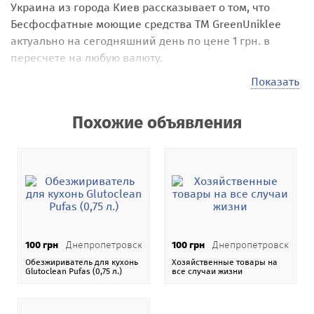
Украина
из города Киев
рассказывает о том, что
Бесфосфатные моющие средства ТМ GreenUniklee
актуально на сегодняшний день по цене 1 грн. в
пересчете на любую валюту.
Наши посетители могут размещать на сайте самые
Показать
различные объявления под названием
Бесфосфатные моющие средства ТМ GreenUniklee
.
Похожие объявления
Стоимость своих услуг, товаров, предложений они
выставляют самостоятельно, например в 1 грн. . Эта
стоимость может быть в гривне, долларах или евро, по
коммерческому курсу Национального банка Украины.
На нашей
доске бесплатных объявлений Addnew.biz
-
151 категория в 106 странах мира.
100 грн
Днепропетровск
100 грн
Днепропетровск
При размещении объявления Бесфосфатные
Обезжириватель для кухонь
Хозяйственные товары на
моющие средства ТМ GreenUniklee
пользователь
Glutoclean Pufas (0,75 л.)
все случаи жизни
Id0001
получает возможность купить, продать,
арендовать и разместить свое объявление на карте