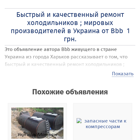
Быстрый и качественный ремонт
холодильников ; мировых
производителей в Украина от Bbb 1
грн.
Это объявление автора Bbb
живущего в стране
Украина
из города Харьков
рассказывает о том, что
Быстрый и качественный ремонт холодильников ;
мировых производителей
актуально на сегодняшний
Показать
день по цене 1 грн. в пересчете на любую валюту.
Наши посетители могут размещать на сайте самые
Похожие объявления
различные объявления под названием Быстрый и
качественный ремонт холодильников ; мировых
производителей
. Стоимость своих услуг, товаров,
предложений они выставляют самостоятельно,
например в 1 грн. . Эта стоимость может быть в
гривне, долларах или евро, по коммерческому курсу