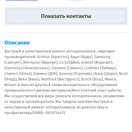
Показать контакты
Описание
Быстрый и качественный ремонт холодильников ; мировых
производителей: Ariston (Аристон), Aрдо (Ардо), Samsung
(Самсунг), Whirlpool (Вирпул), LG (эЛДЖи), Indesit (Индезит),
Electrolux (Электролюкс), Siemens (Сименс), Liebherr (Либхер),
Стинол (Stinol), Daewoo (ДЭУ), Gorenje (Горение), Sharp (Шарп), Nord
(Норд), Beko (Беко), Vestfrost (Вестфрост), Bosch (Бош), Минск,
Атлант и многих других.А также холодильного оборудования
промышленного,витрин магазинов.Многолетний опыт работы.
Мы осуществляем все виды ремонта холодильников, независимо
от марки и производителя. Мы предлагаем Вам быстрый и
качественный ремонт холодильников, их диагностику и
профилактику.ЛАЙФ- 0939754413