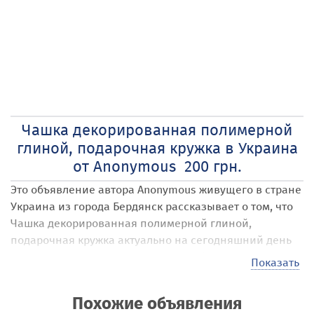
Чашка декорированная полимерной
глиной, подарочная кружка в Украина
от Anonymous 200 грн.
Это объявление автора Anonymous
живущего в стране
Украина
из города Бердянск
рассказывает о том, что
Чашка декорированная полимерной глиной,
подарочная кружка
актуально на сегодняшний день
по цене 200 грн. в пересчете на любую валюту.
Показать
Наши посетители могут размещать на сайте самые
различные объявления под названием Чашка
Похожие объявления
декорированная полимерной глиной, подарочная