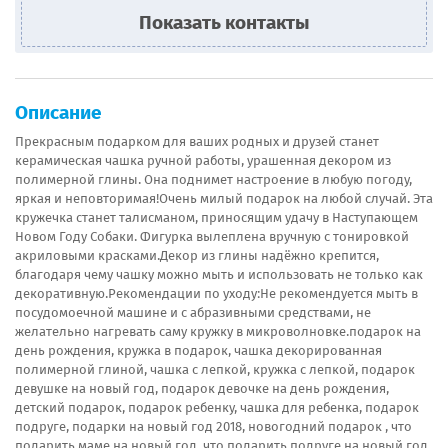
Показать контакты
Описание
Прекрасным подарком для ваших родных и друзей станет
керамическая чашка ручной работы, урашенная декором из
полимерной глины. Она поднимет настроение в любую погоду,
яркая и неповторимая!Очень милый подарок на любой случай. Эта
кружечка станет талисманом, приносящим удачу в Наступающем
Новом Году Собаки. Фигурка вылеплена вручную с тонировкой
акриловыми красками.Декор из глины надёжно крепится,
благодаря чему чашку можно мыть и использовать не только как
декоративную.Рекомендации по уходу:Не рекомендуется мыть в
посудомоечной машине и с абразивными средствами, не
желательно нагревать саму кружку в микроволновке.подарок на
день рождения, кружка в подарок, чашка декорированная
полимерной глиной, чашка с лепкой, кружка с лепкой, подарок
девушке на новый год, подарок девочке на день рождения,
детский подарок, подарок ребенку, чашка для ребенка, подарок
подруге, подарки на новый год 2018, новогодний подарок , что
подарить маме на новый год, что подарить подруге на новый год,