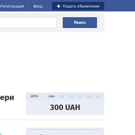
Регистрация
Вход
Подать объявление
Поиск
бери
ЦЕНА:
UAH
USD
EUR
KZT
RUB
PLN
300
UAH