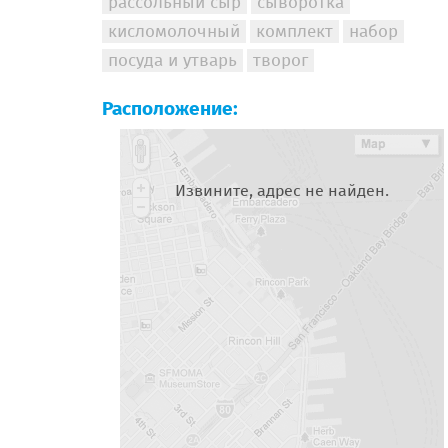
рассольный сыр
сыворотка
кисломолочный
комплект
набор
посуда и утварь
творог
Расположение:
Извините, адрес не найден.