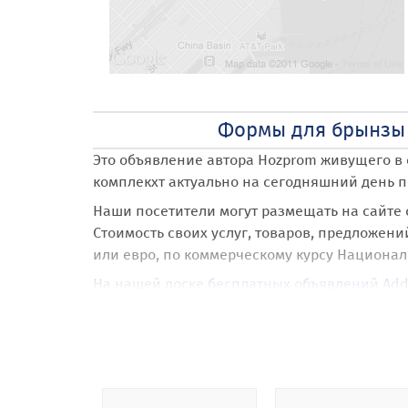
Формы для брынзы и
Это объявление автора Hozprom
живущего в 
комплекхт
актуально на сегодняшний день по
Наши посетители могут размещать на сайте
Стоимость своих услуг, товаров, предложени
или евро, по коммерческому курсу Национал
На нашей
доске бесплатных объявлений Add
При размещении объявления Формы для бры
арендовать и разместить свое объявление н
Харьков
.
Также наши посетители получают абсолютно