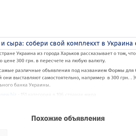
 сыра: собери свой комплекхт в Украина 
стране Украина
из города Харьков
рассказывает о том, чт
 цене 300 грн. в пересчете на любую валюту.
 самые различные объявления под названием Формы для б
й они выставляют самостоятельно, например в 300 грн. . Э
ьного банка Украины.
new.biz
- 151 категория в 106 странах мира.
нзы и сыра: собери свой комплекхт
пользователь Hozpr
а карте Google Maps с позиционированием по стране Украи
Похожие объявления
 бесплатную возможность размещать неограниченное кол