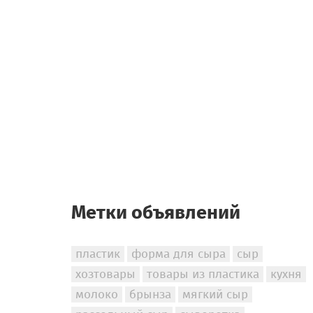
Метки объявлений
пластик
форма для сыра
сыр
хозтовары
товары из пластика
кухня
молоко
брынза
мягкий сыр