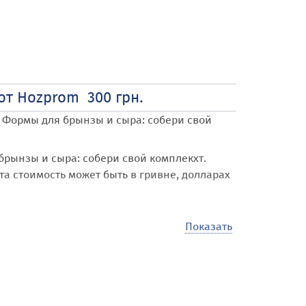
от Hozprom 300 грн.
о Формы для брынзы и сыра: собери свой
рынзы и сыра: собери свой комплекхт
.
та стоимость может быть в гривне, долларах
Показать
om
получает возможность купить, продать,
на, области Харьковская обл. и городу
ичество объявлений различной тематики,