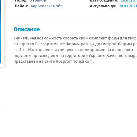
Город:
Харьков
Дата создания:
26.01.201
Район:
Харьковская обл.
Актуально до:
10.03.2021
Описание
Уникальная возможность собрать свой комплект форм для творо
сыворотки.В ассортименте Формы разных диаметров. Формы рассчит
кг, 3 кг. Изготовлены из пищевого полипропилена и пищевого
поддоны произведены на территории Украины.Качество товара 
представлен на сайте Hozprom точка com.