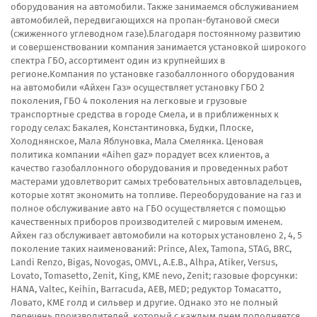
оборудования на автомобили. Также занимаемся обслуживанием
автомобилей, передвигающихся на пропан-бутановой смеси
(сжиженного углеводном газе).Благодаря постоянному развитию
и совершенствовании компания занимается установкой широкого
спектра ГБО, ассортимент один из крупнейших в
регионе.Компания по установке газобаллонного оборудования
на автомобили «Айхен Газ» осуществляет установку ГБО 2
поколения, ГБО 4 поколения на легковые и грузовые
транспортные средства в городе Смела, и в приближенных к
городу селах: Бакалея, Константиновка, Будки, Плоске,
Холоднянское, Мала Яблуновка, Мала Смелянка. Ценовая
политика компании «Aihen gaz» порадует всех клиентов, а
качество газобаллонного оборудования и проведенных работ
мастерами удовлетворит самых требовательных автовладельцев,
которые хотят экономить на топливе. Переоборудование на газ и
полное обслуживание авто на ГБО осуществляется с помощью
качественных приборов производителей с мировым именем.
Айхен газ обслуживает автомобили на которых установлено 2, 4, 5
поколение таких наименований: Prince, Alex, Tamona, STAG, BRC,
Landi Renzo, Bigas, Novogas, OMVL, A.E.B., Alhpa, Atiker, Versus,
Lovato, Tomasetto, Zenit, King, KME nevo, Zenit; газовые форсунки:
HANA, Valtec, Keihin, Barracuda, AEB, MED; редуктор Томасатто,
Ловато, КМЕ голд и сильвер и другие. Однако это не полный
перечень производителей, который с каждым днем пополняется,