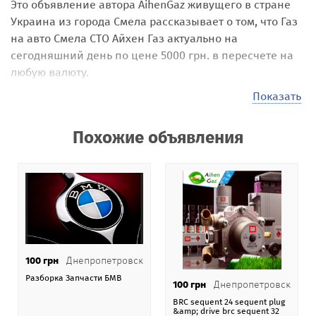
Это объявление автора AihenGaz
живущего в стране
Украина
из города Смела
рассказывает о том, что Газ
на авто Смела СТО Айхен Газ
актуально на
сегодняшний день по цене 5000 грн. в пересчете на
любую валюту.
Наши посетители могут размещать на сайте самые
Показать
различные объявления под названием Газ на авто
Смела СТО Айхен Газ
. Стоимость своих услуг, товаров,
Похожие объявления
предложений они выставляют самостоятельно,
например в 5000 грн. . Эта стоимость может быть в
гривне, долларах или евро, по коммерческому курсу
Национального банка Украины.
На нашей
доске бесплатных объявлений Addnew.biz
-
151 категория в 106 странах мира.
100 грн
Днепропетровск
При размещении объявления Газ на авто Смела СТО
Разборка Запчасти БМВ
Айхен Газ
пользователь AihenGaz
получает
100 грн
Днепропетровск
возможность купить, продать, арендовать и
BRC sequent 24 sequent plug
&amp; drive brc sequent 32