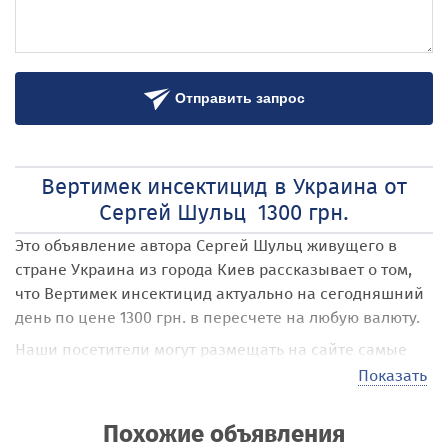
Отправить запрос
Вертимек инсектицид в Украина от
Сергей Шульц 1300 грн.
Это объявление автора Сергей Шульц
живущего в
стране Украина
из города Киев
рассказывает о том,
что Вертимек инсектицид
актуально на сегодняшний
день по цене 1300 грн. в пересчете на любую валюту.
Наши посетители могут размещать на сайте самые
различные объявления под названием Вертимек
Показать
инсектицид
. Стоимость своих услуг, товаров,
предложений они выставляют самостоятельно,
Похожие объявления
например в 1300 грн. . Эта стоимость может быть в