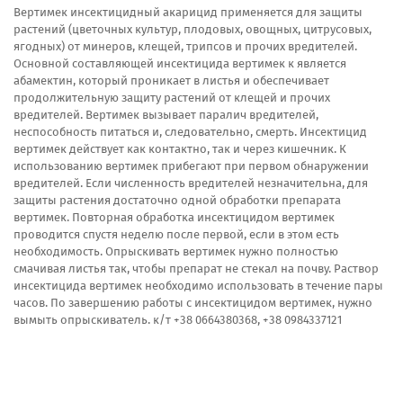
Вертимек инсектицидный акарицид применяется для защиты
растений (цветочных культур, плодовых, овощных, цитрусовых,
ягодных) от минеров, клещей, трипсов и прочих вредителей.
Основной составляющей инсектицида вертимек к является
абамектин, который проникает в листья и обеспечивает
продолжительную защиту растений от клещей и прочих
вредителей. Вертимек вызывает паралич вредителей,
неспособность питаться и, следовательно, смерть. Инсектицид
вертимек действует как контактно, так и через кишечник. К
использованию вертимек прибегают при первом обнаружении
вредителей. Если численность вредителей незначительна, для
защиты растения достаточно одной обработки препарата
вертимек. Повторная обработка инсектицидом вертимек
проводится спустя неделю после первой, если в этом есть
необходимость. Опрыскивать вертимек нужно полностью
смачивая листья так, чтобы препарат не стекал на почву. Раствор
инсектицида вертимек необходимо использовать в течение пары
часов. По завершению работы с инсектицидом вертимек, нужно
вымыть опрыскиватель. к/т +38 0664380368, +38 0984337121