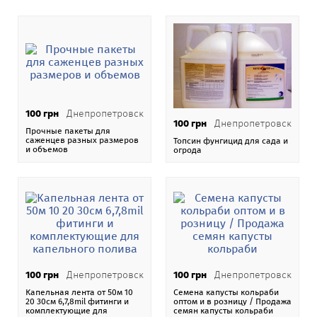
гривне, долларах или евро, по коммерческому курсу
Национального банка Украины.
На нашей
доске бесплатных объявлений Addnew.biz
-
151 категория в 106 странах мира.
При размещении объявления Вертимек инсектицид
100 грн
Днепропетровск
пользователь Сергей Шульц
получает возможность
100 грн
Днепропетровск
Прочные пакеты для
купить, продать, арендовать и разместить свое
саженцев разных размеров
Топсин фунгицид для сада и
и объемов
огрода
объявление на карте Google Maps с
позиционированием по стране Украина, области
Киевская обл. и городу Киев
.
Также наши посетители получают абсолютно
бесплатную возможность размещать неограниченное
количество объявлений различной тематики,
направлений и категорий.
100 грн
Днепропетровск
100 грн
Днепропетровск
Одним из ключевых преимуществ нашей доски
Капельная лента от 50м 10
Семена капусты кольраби
объявлений является абсолютное отсутствие каких
20 30см 6,7,8mil фитинги и
оптом и в розницу / Продажа
комплектующие для
семян капусты кольраби