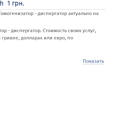
h 1 грн.
Гомогенизатор - диспергатор
актуально на
ор - диспергатор
. Стоимость своих услуг,
 гривне, долларах или евро, по
Показать
ь купить, продать, арендовать и разместить
бл. и городу Херсон
.
ичество объявлений различной тематики,
о платежей для наших посетителей.
ять объявлениями, изменять, дополнять,
объявлений - размещайте сколько угодно и
рироваться, вы можете купить, продать,