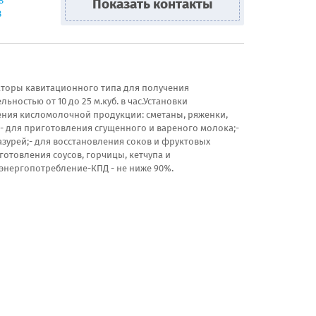
8
Показать контакты
8
торы кавитационного типа для получения
ностью от 10 до 25 м.куб. в час.Установки
ления кисломолочной продукции: сметаны, ряженки,
;- для приготовления сгущенного и вареного молока;-
азурей;- для восстановления соков и фруктовых
готовления соусов, горчицы, кетчупа и
энергопотребление-КПД - не ниже 90%.