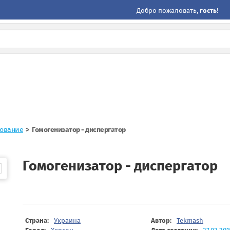
Добро пожаловать,
гость
!
дование
Гомогенизатор - диспергатор
Гомогенизатор - диспергатор
Страна:
Украина
Автор:
Tekmash