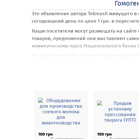
Гомоген
Это объявление автора Tekmash
живущего в 
сегодняшний день по цене 1 грн. в пересчет
Наши посетители могут размещать на сайте
товаров, предложений они выставляют самост
коммерческому курсу Национального банка 
На нашей
доске бесплатных объявлений Add
При размещении объявления Гомогенизатор
свое объявление на карте Google Maps с по
Также наши посетители получают абсолютно
направлений и категорий.
Одним из ключевых преимуществ нашей доск
Разместив объявление как зарегистрирован
удалять и продлевать объявления через лич
вероятность продажи, покупки, аренды увели
100 грн
100 грн
арендовать и размещать объявления анонимн