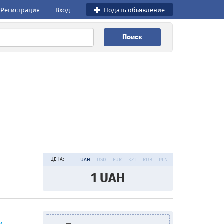
Регистрация
Вход
Подать объявление
Поиск
ЦЕНА:
UAH
USD
EUR
KZT
RUB
PLN
1
UAH