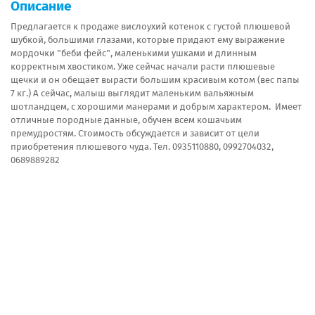
Описание
Предлагается к продаже вислоухий котенок с густой плюшевой
шубкой, большими глазами, которые придают ему выражение
мордочки "беби фейс", маленькими ушками и длинным
корректным хвостиком. Уже сейчас начали расти плюшевые
щечки и он обещает вырасти большим красивым котом (вес папы
7 кг.) А сейчас, малыш выглядит маленьким вальяжным
шотландцем, с хорошими манерами и добрым характером. Имеет
отличные породные данные, обучен всем кошачьим
премудростям. Стоимость обсуждается и зависит от цели
приобретения плюшевого чуда. Тел. 0935110880, 0992704032,
0689889282