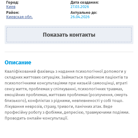
Город:
Дата создания:
Киев
27.03.2026
Район:
Актуально до:
Киевская обл.
26.04.2026
Показать контакты
Описание
Кваліфікований фахівець з надання психологічної допомоги у
складних життєвих ситуаціях. Займається прийомом пацієнтів та
психологічними консультаціями при низькій самооцінці, втраті
сенсу життя, проблемах у спілкуванні, психологічних травмах,
емоційних проблемах, життєвих проблемах (розлучення, смерть
близького), конфліктах з рідними, невпевненості у собі тощо.
Лікування неврозів, страху, тривоги, панічних атак. Веде
професійну роботу з фобіями, депресією, травмуючими подіями.
Проводить онлайн-консультації.