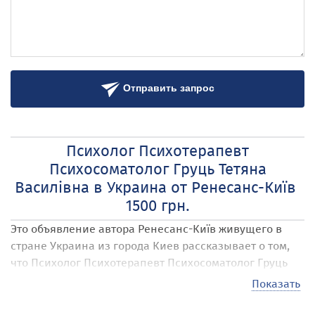
Отправить запрос
Психолог Психотерапевт
Психосоматолог Груць Тетяна
Василівна в Украина от Ренесанс-Київ
1500 грн.
Это объявление автора Ренесанс-Київ
живущего в
стране Украина
из города Киев
рассказывает о том,
что Психолог Психотерапевт Психосоматолог Груць
Тетяна Василівна
актуально на сегодняшний день по
Показать
цене 1500 грн. в пересчете на любую валюту.