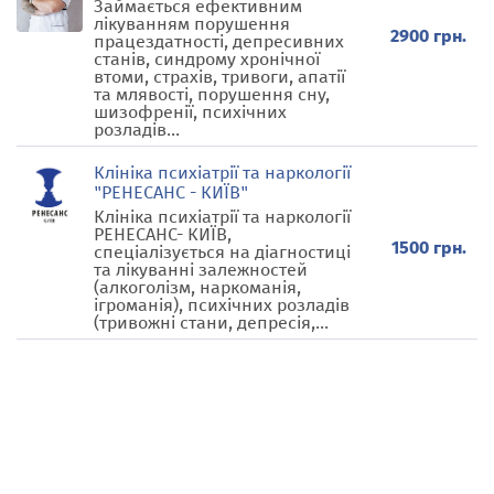
Займається ефективним
лікуванням порушення
2900 грн.
працездатності, депресивних
станів, синдрому хронічної
втоми, страхів, тривоги, апатії
та млявості, порушення сну,
шизофренії, психічних
розладів...
Клініка психіатрії та наркології
"РЕНЕСАНС - КИЇВ"
Клініка психіатрії та наркології
РЕНЕСАНС- КИЇВ,
1500 грн.
спеціалізується на діагностиці
та лікуванні залежностей
(алкоголізм, наркоманія,
ігроманія), психічних розладів
(тривожні стани, депресія,...