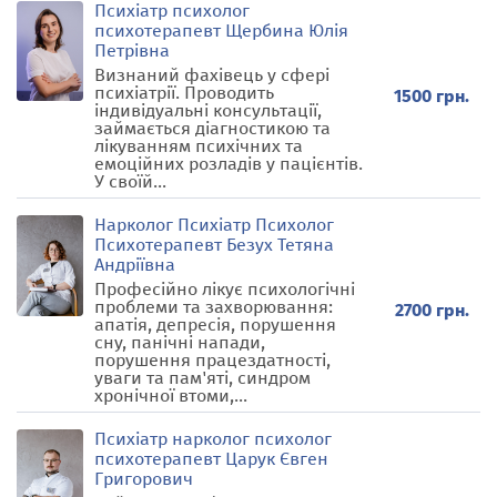
Психіатр психолог
психотерапевт Щербина Юлія
Петрівна
Визнаний фахівець у сфері
психіатрії. Проводить
1500 грн.
індивідуальні консультації,
займається діагностикою та
лікуванням психічних та
емоційних розладів у пацієнтів.
У своїй...
Нарколог Психіатр Психолог
Психотерапевт Безух Тетяна
Андріївна
Професійно лікує психологічні
проблеми та захворювання:
2700 грн.
апатія, депресія, порушення
сну, панічні напади,
порушення працездатності,
уваги та пам'яті, синдром
хронічної втоми,...
Психіатр нарколог психолог
психотерапевт Царук Євген
Григорович