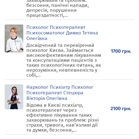
захворювань та проблем:
безсоння, панічні напади,
депресія, порушення
працездатності,...
Психолог Психотерапевт
Психосоматолог Димко Тетяна
Олегівна
Досвідчений та перевірений
психолог Києва. Займається
1700 грн.
високоефективним лікуванням
та консультаціями пацієнтів з
таких психологічних питань, як
нерозуміння, невпевненість у
собі,...
Нарколог Психіатр Психолог
Психотерапевт Стецюра
Вікторія Олегівна
Відома в Києві психіатр,
2100 грн.
психотерапевт через
ефективне лікування таких
захворювань та проблем: різні
страхи, тривога, нав'язливі дії
та думки, безсоння,...