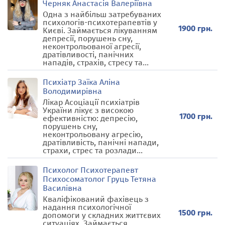
Черняк Анастасія Валеріївна
Одна з найбільш затребуваних
психологів-психотерапевтів у
1900 грн.
Києві. Займається лікуванням
депресії, порушень сну,
неконтрольованої агресії,
дратівливості, панічних
нападів, страхів, стресу та...
Психіатр Заїка Аліна
Володимирівна
Лікар Асоціації психіатрів
України лікує з високою
1700 грн.
ефективністю: депресію,
порушень сну,
неконтрольовану агресію,
дратівливість, панічні напади,
страхи, стрес та розлади...
Психолог Психотерапевт
Психосоматолог Груць Тетяна
Василівна
Кваліфікований фахівець з
надання психологічної
1500 грн.
допомоги у складних життєвих
ситуаціях. Займається