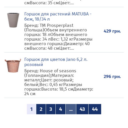
смВысота: 35 смЦвет:...
Горшок для растений MATUBA -
беж, 18/34 л
Бренд: TM Prosperplast
(Польша)Объем внутреннего
429 грн.
горшка: 18 лОбъем внешнего
горшка: 34 лВес: 1,32 кгРазмеры
внешнего горшка:Диаметр: 40
смВысота: 48 смЦвет:...
Горшок для цветов Jano 6,2 л.
розовый
Бренд: House of seasons
(Голландия);Материал:
296 грн.
металл;Цвет: розовый;
белый;Вес: 0,45 кгРазмеры
горшка:Высота: 18,5 смДиаметр:
24 см
1
2
3
4
...
43
44