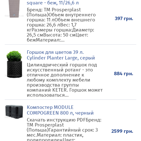
square - беж, 11/26,6 л
Бренд: TM Prosperplast
(Польша)Объем внутреннего
397 грн.
горшка: 11 лОбъем внешнего
горшка: 26,6 лВес: 1,7
кгРазмеры горшка:Диаметр:
26,5 смВысота: 50 смЦвет:
бежМатериал:...
Горшок для цветов 39 л.
Cylinder Planter Large, серый
Цилиндрический горшок под
искусственный ротанг - это
884 грн.
отличное дополнение к
любому комплекту мебели
производства группы
компаний KETER. Горшок может
использоваться...
Компостер MODULE
COMPOGREEN 800 л, черный
Скачать инструкцию PDFБренд:
TM Prosperplast
(Польша)Гарантийный срок: 3
2599 грн.
мес.Материал: пластик,
полипропиленЦвет: