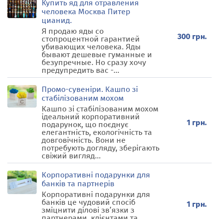
Купить яд для отравления
человека Москва Питер
цианид.
Я продаю яды со
300 грн.
стопроцентной гарантией
убивающих человека. Яды
бывают дешевые гуманные и
безупречные. Но сразу хочу
предупредить вас -...
Промо-сувеніри. Кашпо зі
стабілізованим мохом
Кашпо зі стабілізованим мохом
ідеальний корпоративний
1 грн.
подарунок, що поєднує
елегантність, екологічність та
довговічність. Вони не
потребують догляду, зберігають
свіжий вигляд...
Корпоративні подарунки для
банків та партнерів
Корпоративні подарунки для
банків це чудовий спосіб
1 грн.
зміцнити ділові зв’язки з
партнерами, клієнтами та