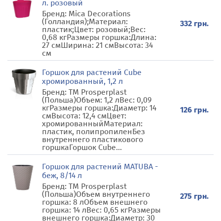
л. розовый
Бренд: Mica Decorations
(Голландия);Материал:
332 грн.
пластик;Цвет: розовый;Вес:
0,68 кгРазмеры горшка:Длина:
27 смШирина: 21 смВысота: 34
см
Горшок для растений Cube
хромированный, 1,2 л
Бренд: TM Prosperplast
(Польша)Объем: 1,2 лВес: 0,09
кгРазмеры горшка:Диаметр: 14
126 грн.
смВысота: 12,4 смЦвет:
хромированныйМатериал:
пластик, полипропиленБез
внутреннего пластикового
горшкаГоршок Cube...
Горшок для растений MATUBA -
беж, 8/14 л
Бренд: TM Prosperplast
(Польша)Объем внутреннего
275 грн.
горшка: 8 лОбъем внешнего
горшка: 14 лВес: 0,65 кгРазмеры
внешнего горшка:Диаметр: 30