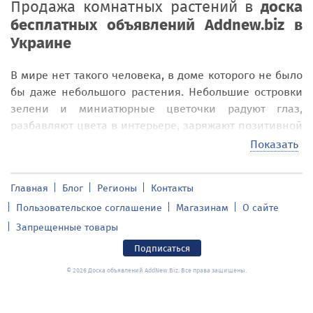
Продажа комнатных растений в
доска
бесплатных объявлений Addnew.biz в
Украине
В мире нет такого человека, в доме которого не было
бы даже небольшого растения. Небольшие островки
зелени и миниатюрные цветочки радуют глаз,
разбавляют цвета в интерьере, заряжают позитивной
энергией, поднимают настроение и превосходно
Показать
очищают воздух в комнате. От неприхотливых лужаек
до капризных, но редких, - такой выбор предоставлен
Главная
Блог
Регионы
Контакты
каждому посетителю доски бесплатных объявлений
Пользовательское соглашение
Магазинам
О сайте
addnew.biz.
Запрещенные товары
Купить комнатные растения для дома и
Подписаться
офиса в
доска бесплатных объявлений
Addnew.biz в Украине
© 2026 Доска объявлений AddNew.Biz. Все права защищены.
В разделе объявлений «Комнатные растения» вы
найдете широкий выбор комнатных растений и