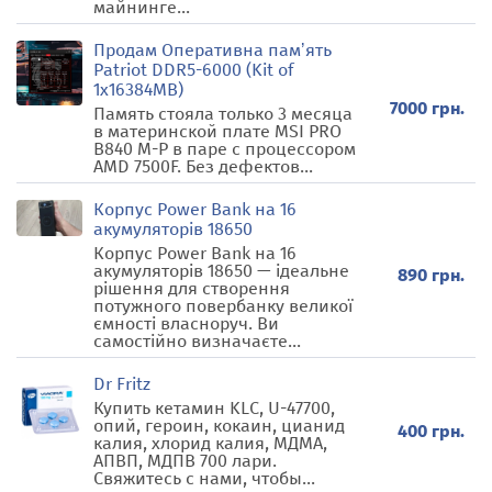
майнинге...
Продам Оперативна памʼять
Patriot DDR5-6000 (Kit of
1x16384MB)
7000 грн.
Память стояла только 3 месяца
в материнской плате MSI PRO
B840 M-P в паре с процессором
AMD 7500F. Без дефектов...
Корпус Power Bank на 16
акумуляторів 18650
Корпус Power Bank на 16
акумуляторів 18650 — ідеальне
890 грн.
рішення для створення
потужного повербанку великої
ємності власноруч. Ви
самостійно визначаєте...
Dr Fritz
Купить кетамин KLC, U-47700,
опий, героин, кокаин, цианид
400 грн.
калия, хлорид калия, МДМА,
АПВП, МДПВ 700 лари.
Свяжитесь с нами, чтобы...