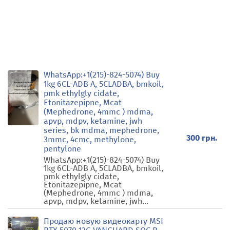
WhatsApp:+1(215)-824-5074) Buy
1kg 6CL-ADB A, 5CLADBA, bmkoil,
pmk ethylgly cidate,
Etonitazepipne, Mcat
(Mephedrone, 4mmc ) mdma,
apvp, mdpv, ketamine, jwh
series, bk mdma, mephedrone,
300 грн.
3mmc, 4cmc, methylone,
pentylone
WhatsApp:+1(215)-824-5074) Buy
1kg 6CL-ADB A, 5CLADBA, bmkoil,
pmk ethylgly cidate,
Etonitazepipne, Mcat
(Mephedrone, 4mmc ) mdma,
apvp, mdpv, ketamine, jwh...
Продаю новую видеокарту MSI