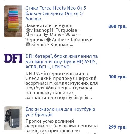
Стики Terea Heets Neo От 5
блоков Сигарети Опт от 5
блоков
Замовити в Telegram
860 грн.
@vikashop111 Turquoise -
Ментол 🔵 Mauve Wave -
Черника 🟠 Amber - Табачный
🟤 Sienna - Крепкие...
DFI: батареї, блоки живлення та
матриці для ноутбуків HP, ASUS,
ACER, DELL, LENOVO
DFI.UA - інтернет-магазин з
100 грн.
Одеси який пропонує широкий
асортимент комплектуючих для
ноутбуківМи спеціалізуємося
на продажу надійних
запчастин до ноутбуків усіх...
Блоки живлення для ноутбуків
усіх брендів
Пропонуємо великий
асортимент блоків живлення та
299 грн.
зарядних пристроїв для