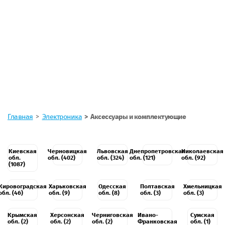
Главная
Электроника
Аксессуары и комплектующие
Киевская
Черновицкая
Львовская
Днепропетровская
Николаевская
обл.
обл. (402)
обл. (324)
обл. (121)
обл. (92)
(1087)
Кировоградская
Харьковская
Одесская
Полтавская
Хмельницкая
обл. (46)
обл. (9)
обл. (8)
обл. (3)
обл. (3)
Крымская
Херсонская
Черниговская
Ивано-
Сумская
обл. (2)
обл. (2)
обл. (2)
Франковская
обл. (1)