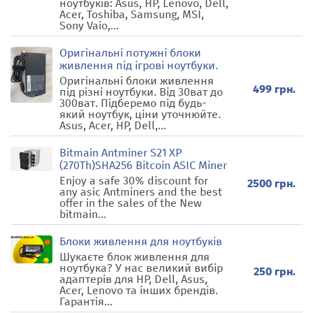
ноутбуків: Asus, HP, Lenovo, Dell,
Acer, Toshiba, Samsung, MSI,
Sony Vaio,...
Оригінальні потужні блоки
живлення під ігрові ноутбуки.
Оригінальні блоки живлення
499 грн.
під різні ноутбуки. Від 30ват до
300ват. Підберемо під будь-
який ноутбук, ціни уточнюйте.
Asus, Acer, HP, Dell,...
Bitmain Antminer S21 XP
(270Th)SHA256 Bitcoin ASIC Miner
Enjoy a safe 30% discount for
2500 грн.
any asic Antminers and the best
offer in the sales of the New
bitmain...
Блоки живлення для ноутбуків
Шукаєте блок живлення для
ноутбука? У нас великий вибір
250 грн.
адаптерів для HP, Dell, Asus,
Acer, Lenovo та інших брендів.
Гарантія...