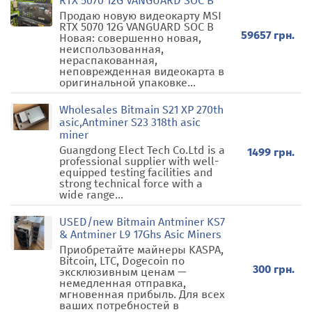
RTX 5070 12G VANGUARD SOC B
Продаю новую видеокарту MSI
RTX 5070 12G VANGUARD SOC B
59657 грн.
Новая: совершенно новая,
неиспользованная,
нераспакованная,
неповрежденная видеокарта в
оригинальной упаковке...
Wholesales Bitmain S21 XP 270th
asic,Antminer S23 318th asic
miner
Guangdong Elect Tech Co.Ltd is a
1499 грн.
professional supplier with well-
equipped testing facilities and
strong technical force with a
wide range...
USED/new Bitmain Antminer KS7
& Antminer L9 17Ghs Asic Miners
Приобретайте майнеры KASPA,
Bitcoin, LTC, Dogecoin по
300 грн.
эксклюзивным ценам —
немедленная отправка,
мгновенная прибыль. Для всех
ваших потребностей в