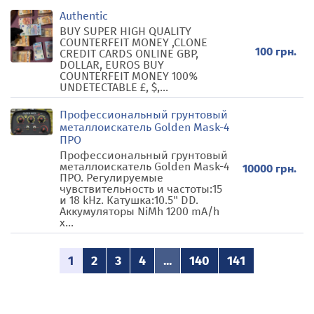
Authentic
BUY SUPER HIGH QUALITY
COUNTERFEIT MONEY ,CLONE
100 грн.
CREDIT CARDS ONLINE GBP,
DOLLAR, EUROS BUY
COUNTERFEIT MONEY 100%
UNDETECTABLE £, $,...
Профессиональный грунтовый
металлоискатель Golden Mask-4
ПРО
Профессиональный грунтовый
металлоискатель Golden Mask-4
10000 грн.
ПРО. Регулируемые
чувствительность и частоты:15
и 18 kHz. Катушка:10.5" DD.
Аккумуляторы NiMh 1200 mA/h
х...
1
2
3
4
...
140
141