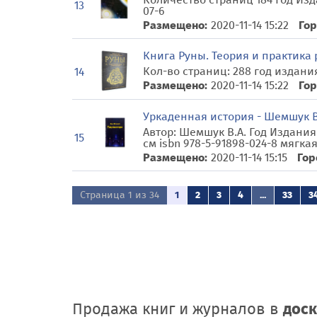
13
07-6
Размещено:
2020-11-14 15:22
Гор
Книга Руны. Теория и практика 
Кол-во страниц: 288 год издания
14
Размещено:
2020-11-14 15:22
Гор
Уркаденная история - Шемшук В.
Автор: Шемшук В.А. Год Издания
15
см isbn 978-5-91898-024-8 мягка
Размещено:
2020-11-14 15:15
Гор
Страница 1 из 34
1
2
3
4
...
33
3
Продажа книг и журналов в
доск