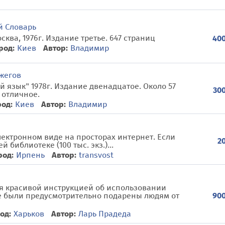
й Словарь
ква, 1976г. Издание третье. 647 страниц
400
род:
Киев
Автор:
Владимир
Ожегов
 язык" 1978г. Издание двенадцатое. Около 57
300
 отличное.
род:
Киев
Автор:
Владимир
лектронном виде на просторах интернет. Если
20
 библиотеке (100 тыс. экз.)...
род:
Ирпень
Автор:
transvost
ся красивой инструкцией об использовании
ые были предусмотрительно подарены людям от
900
од:
Харьков
Автор:
Ларь Прадеда