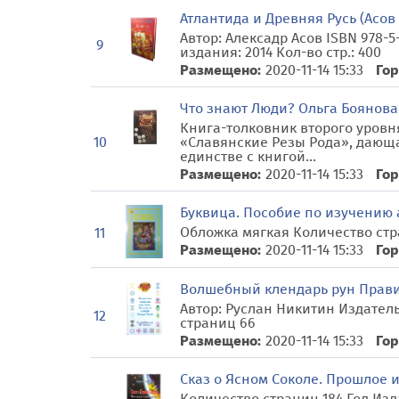
Атлантида и Древняя Русь (Асов
Автор: Алексадр Асов ISBN 978-5
9
издания: 2014 Кол-во стр.: 400
Размещено:
2020-11-14 15:33
Гор
Что знают Люди? Ольга Боянова
Книга-толковник второго уровн
«Славянские Резы Рода», дающ
10
единстве с книгой...
Размещено:
2020-11-14 15:33
Гор
Буквица. Пособие по изучению 
Обложка мягкая Количество стр
11
Размещено:
2020-11-14 15:33
Гор
Волшебный клендарь рун Прави
Автор: Руслан Никитин Издатель
12
страниц 66
Размещено:
2020-11-14 15:33
Гор
Сказ о Ясном Соколе. Прошлое 
Количество страниц 184 Год Изда