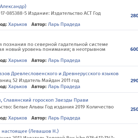
 Александр)
-17-085388-5 Издание: Издательство АСТ Год
280
од:
Харьков
Автор:
Ларь Прадеда
я познания по северной гадательной системе
ая новый уровень понимания; в неотрывном
600
од:
Харьков
Автор:
Ларь Прадеда
азов Древлесловенского и Древнерусского языков
аниц 52 Издатель Майдан 2011 год
290
од:
Харьков
Автор:
Ларь Прадеда
, Славянский гороскоп Звезды Прави
ство: Белые Альвы Год издания 2019 Количество
250
од:
Харьков
Автор:
Ларь Прадеда
и настоящее (Левашов Н.)
ния 2013 Издатель Золотой Век isbn 978-617-7147-