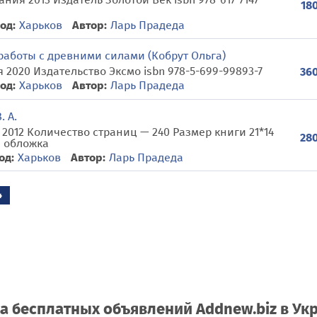
180
од:
Харьков
Автор:
Ларь Прадеда
работы с древними силами (Кобрут Ольга)
 2020 Издательство Эксмо isbn 978-5-699-99893-7
360
од:
Харьков
Автор:
Ларь Прадеда
 А.
 2012 Количество страниц — 240 Размер книги 21*14
280
я обложка
од:
Харьков
Автор:
Ларь Прадеда
4
а бесплатных объявлений Addnew.biz в Ук