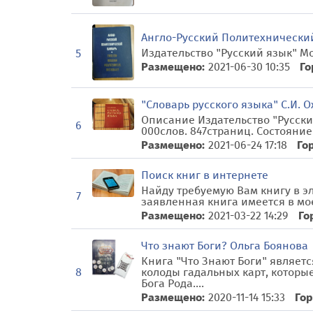
Англо-Русский Политехнически
Издательство "Русский язык" Мос
5
Размещено:
2021-06-30 10:35
Го
"Словарь русского языка" С.И. 
Описание Издательство "Русский
6
000слов. 847страниц. Состояние
Размещено:
2021-06-24 17:18
Го
Поиск книг в интернете
Найду требуемую Вам книгу в э
7
заявленная книга имеется в моей
Размещено:
2021-03-22 14:29
Го
Что знают Боги? Ольга Боянова
Книга "Что Знают Боги" являет
колоды гадальных карт, котор
8
Бога Рода....
Размещено:
2020-11-14 15:33
Гор