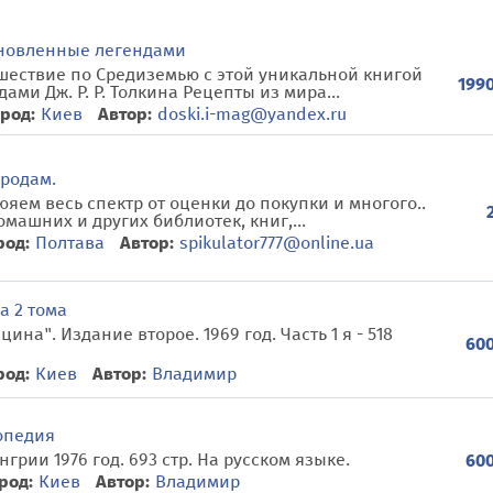
хновленные легендами
шествие по Средиземью с этой уникальной книгой
1990
ми Дж. Р. Р. Толкина Рецепты из мира...
род:
Киев
Автор:
doski.i-mag@yandex.ru
Продам.
ем весь спектр от оценки до покупки и многого..
ашних и других библиотек, книг,...
род:
Полтава
Автор:
spikulator777@online.ua
а 2 тома
ина". Издание второе. 1969 год. Часть 1 я - 518
600
род:
Киев
Автор:
Владимир
опедия
грии 1976 год. 693 стр. На русском языке.
600
род:
Киев
Автор:
Владимир