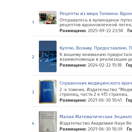
Рецепты из мира Толкина: Вдо
Отправьтесь в кулинарное путе
1
рецептов вдохновленной легенда
Размещено:
2025-09-22 23:58
Го
Куплю. Возьму. Предоставляю. 
К вашему вниманию придосталюя
2
взаимопомощи в реализации дом
Размещено:
2024-02-22 15:18
Го
Справочник медицинского врач
2 -х томник. Издательство "Медиц
3
страниц, часть 2 я 415 страниц.
Размещено:
2021-06-30 10:41
Го
Малая Математическая Энцикл
Издательство Академии Наук Вен
4
Размещено:
2021-06-30 10:39
Го