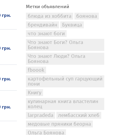
Метки объявлений
 грн.
блюда из хоббита
боянова
брендивайн
Буквица
что знают боги
Что знают Боги? Ольга
Боянова
 грн.
Что знают Люди? Ольга
Боянова
fboook
картофельный суп гарцующий
 грн.
пони
Книгу
кулинарная книга властелин
колец
 грн.
larpradeda
лембасский хлеб
медовые пряники беорна
Ольга Боянова