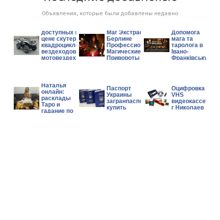
Объявления, которые были добавлены недавно
Аукцион/
продажа новых
доступных по
Маг Экстрасенс в
Допомога
цене скутеров,
Берлине
мага та
квадроциклов,
Профессиональные
таролога в
вездеходов и
Магические Услуги
Івано-
мотовездеходов
Привороты Гадание
Франківську.
Can-Am, Polaris,
CFMOTO.
Гадалка
Наталья
Паспорт
Оцифровка
онлайн:
Украины
VHS
расклады
загранпаспорт
видеокассет
Таро и
купить
г Николаев
гадание по
фото