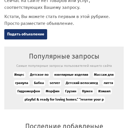
Сейчас на сайте нет товаров или услуг,
соответствующих Вашему запросу.
Кстати, Вы можете стать первым в этой рубрике.
Просто разместите объявление.
Подать объявление
Популярные запросы
Самые популярные запросы пользователей нашего сайта
Инцес
Детское по
ювелирные изделия
Массаж для
гранула
Бабка
server
Детский велосипед
лиття
Гидроморфон
Морфин
Грузин
Нужен
Измаил
playful & ready for loving homes.” “reserve your p
Последние добавленые