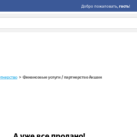
Добро пожаловать,
гость
!
ртнерство
Финансовые услуги / партнерство Акшам
А уже все продано!