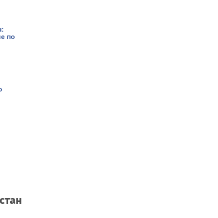
н:
ие по
o
стан