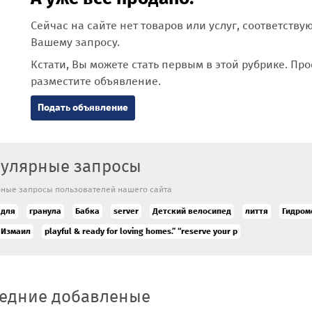
Сейчас на сайте нет товаров или услуг, соответств
Вашему запросу.
Кстати, Вы можете стать первым в этой рубрике. Про
разместите объявление.
Подать объявление
улярные запросы
ные запросы пользователей нашего сайта
 для
гранула
Бабка
server
Детский велосипед
лиття
Гидро
Измаил
playful & ready for loving homes.” “reserve your p
едние добавленые