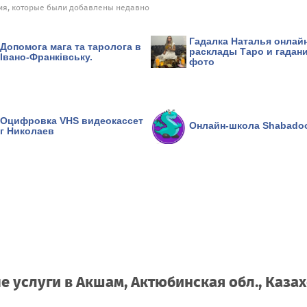
я, которые были добавлены недавно
Гадалка Наталья онлай
Допомога мага та таролога в
расклады Таро и гадан
Івано-Франківську.
фото
Оцифровка VHS видеокассет
Онлайн-школа Shabado
г Николаев
 услуги в Акшам, Актюбинская обл., Казах