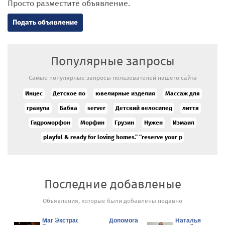
Просто разместите объявление.
Подать объявление
Популярные запросы
Самые популярные запросы пользователей нашего сайта
Инцес
Детское по
ювелирные изделия
Массаж для
гранула
Бабка
server
Детский велосипед
лиття
Гидроморфон
Морфин
Грузин
Нужен
Измаил
playful & ready for loving homes.” “reserve your p
Последние добавленые
Объявления, которые были добавлены недавно
Гадалка
Маг Экстрасенс в
Допомога
Наталья