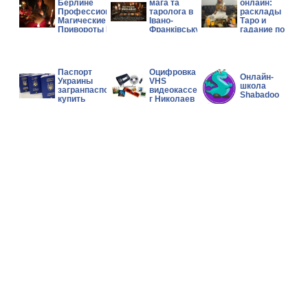
Берлине
мага та
онлайн:
Профессиональные
таролога в
расклады
Магические Услуги
Івано-
Таро и
Привороты Гадание
Франківську.
гадание по
фото
Паспорт
Оцифровка
Онлайн-
Украины
VHS
школа
загранпаспорт
видеокассет
Shabadoo
купить
г Николаев