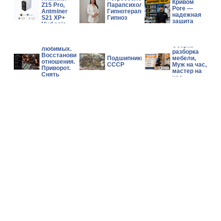
Кривом
Z15 Pro,
Парапсихолог,
Роге —
Antminer
Гипнотерапевт,
надежная
S21 XP+
Гипноз
защита
Hyd asic
бизнеса и
Miner
имущества
Возврат
Сборка
любимых.
разборка
Восстановить
Подшипники
мебели,
отношения.
СССР
Муж на час,
Приворот.
мастер на
Снять
час
негатив.