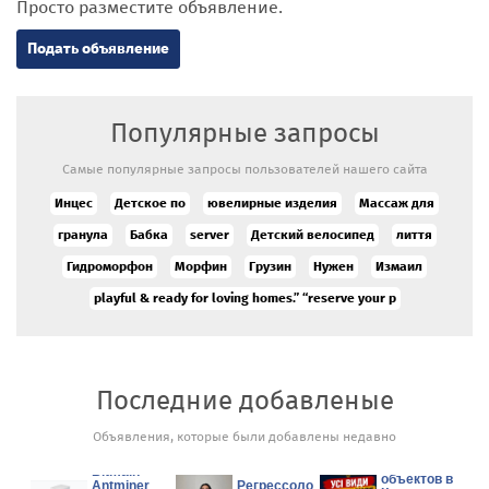
Просто разместите объявление.
Подать объявление
Популярные запросы
Самые популярные запросы пользователей нашего сайта
Инцес
Детское по
ювелирные изделия
Массаж для
гранула
Бабка
server
Детский велосипед
лиття
Гидроморфон
Морфин
Грузин
Нужен
Измаил
playful & ready for loving homes.” “reserve your p
Последние добавленые
Объявления, которые были добавлены недавно
Физическая
Wholesales
охрана
Bitmain
объектов в
Antminer
Регрессолог,