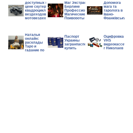
доступных по
Маг Экстрасенс в
Допомога
цене скутеров,
Берлине
мага та
квадроциклов,
Профессиональные
таролога в
вездеходов и
Магические Услуги
Івано-
мотовездеходов
Привороты Гадание
Франківську.
Can-Am, Polaris,
CFMOTO.
Гадалка
Наталья
Паспорт
Оцифровка
онлайн:
Украины
VHS
расклады
загранпаспорт
видеокассет
Таро и
купить
г Николаев
гадание по
фото