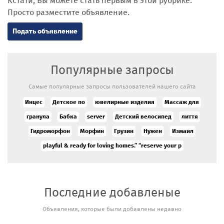
Кстати, Вы можете стать первым в этой рубрике.
Просто разместите объявление.
Подать объявление
Популярные запросы
Самые популярные запросы пользователей нашего сайта
Инцес
Детское по
ювелирные изделия
Массаж для
гранула
Бабка
server
Детский велосипед
лиття
Гидроморфон
Морфин
Грузин
Нужен
Измаил
playful & ready for loving homes.” “reserve your p
Последние добавленые
Объявления, которые были добавлены недавно
Аукцион/
продажа новых