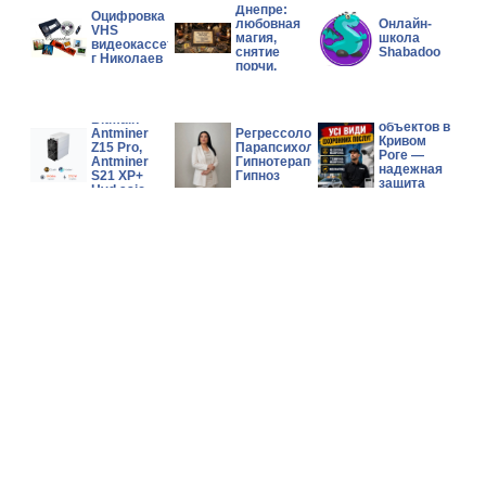
Днепре:
Оцифровка
любовная
Онлайн-
VHS
магия,
школа
видеокассет
снятие
Shabadoo
г Николаев
порчи,
помощь в
сложной
Физическая
Wholesales
ситуации.
охрана
Bitmain
объектов в
Antminer
Регрессолог,
Кривом
Z15 Pro,
Парапсихолог,
Роге —
Antminer
Гипнотерапевт,
надежная
S21 XP+
Гипноз
защита
Hyd asic
бизнеса и
Miner
имущества