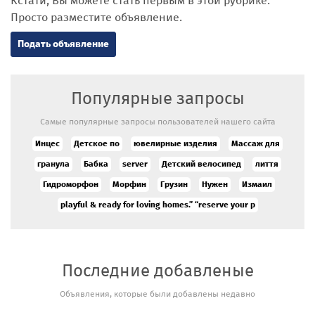
Кстати, Вы можете стать первым в этой рубрике.
Просто разместите объявление.
Подать объявление
Популярные запросы
Самые популярные запросы пользователей нашего сайта
Инцес
Детское по
ювелирные изделия
Массаж для
гранула
Бабка
server
Детский велосипед
лиття
Гидроморфон
Морфин
Грузин
Нужен
Измаил
playful & ready for loving homes.” “reserve your p
Последние добавленые
Сильный
Объявления, которые были добавлены недавно
экстрасенс
и таролог в