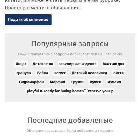
Кстати, Вы можете стать первым в этой рубрике.
Просто разместите объявление.
Подать объявление
Популярные запросы
Самые популярные запросы пользователей нашего сайта
Инцес
Детское по
ювелирные изделия
Массаж для
гранула
Бабка
server
Детский велосипед
лиття
Гидроморфон
Морфин
Грузин
Нужен
Измаил
playful & ready for loving homes.” “reserve your p
Последние добавленые
Объявления, которые были добавлены недавно
Аукцион/
продажа новых