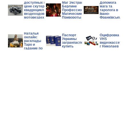
доступных по
Маг Экстрасенс в
Допомога
цене скутеров,
Берлине
мага та
квадроциклов,
Профессиональные
таролога в
вездеходов и
Магические Услуги
Івано-
мотовездеходов
Привороты Гадание
Франківську.
Can-Am, Polaris,
CFMOTO.
Гадалка
Наталья
Паспорт
Оцифровка
онлайн:
Украины
VHS
расклады
загранпаспорт
видеокассет
Таро и
купить
г Николаев
гадание по
фото