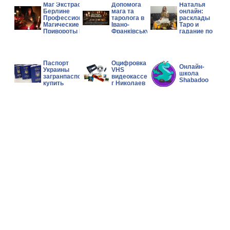
Маг Экстрасенс в
Допомога
Наталья
Берлине
мага та
онлайн:
Профессиональные
таролога в
расклады
Магические Услуги
Івано-
Таро и
Привороты Гадание
Франківську.
гадание по
фото
Паспорт
Оцифровка
Онлайн-
Украины
VHS
школа
загранпаспорт
видеокассет
Shabadoo
купить
г Николаев