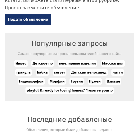
Кстати, Вы можете стать первым в этой рубрике.
Просто разместите объявление.
Подать объявление
Популярные запросы
Самые популярные запросы пользователей нашего сайта
Инцес
Детское по
ювелирные изделия
Массаж для
гранула
Бабка
server
Детский велосипед
лиття
Гидроморфон
Морфин
Грузин
Нужен
Измаил
playful & ready for loving homes.” “reserve your p
Последние добавленые
Объявления, которые были добавлены недавно
Гадалка