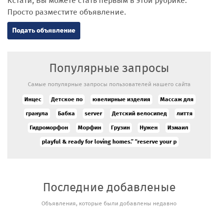
Кстати, Вы можете стать первым в этой рубрике.
Просто разместите объявление.
Подать объявление
Популярные запросы
Самые популярные запросы пользователей нашего сайта
Инцес
Детское по
ювелирные изделия
Массаж для
гранула
Бабка
server
Детский велосипед
лиття
Гидроморфон
Морфин
Грузин
Нужен
Измаил
playful & ready for loving homes.” “reserve your p
Последние добавленые
Объявления, которые были добавлены недавно
Аукцион/
продажа новых