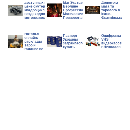
доступных по
Маг Экстрасенс в
Допомога
цене скутеров,
Берлине
мага та
квадроциклов,
Профессиональные
таролога в
вездеходов и
Магические Услуги
Івано-
мотовездеходов
Привороты Гадание
Франківську.
Can-Am, Polaris,
CFMOTO.
Гадалка
Наталья
Паспорт
Оцифровка
онлайн:
Украины
VHS
расклады
загранпаспорт
видеокассет
Таро и
купить
г Николаев
гадание по
фото