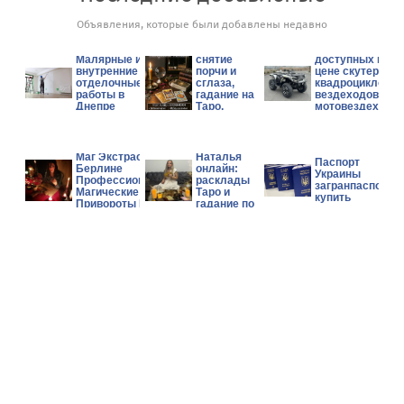
Объявления, которые были добавлены недавно
Любовная
Аукцион/
магия,
продажа новых
Малярные и
снятие
доступных по
внутренние
порчи и
цене скутеров,
отделочные
сглаза,
квадроциклов,
работы в
гадание на
вездеходов и
Днепре
Таро,
мотовездеходо
помощь в
Can-Am, Polaris,
бизнесе.
CFMOTO.
Гадалка
Маг Экстрасенс в
Наталья
Паспорт
Берлине
онлайн:
Украины
Профессиональные
расклады
загранпаспорт
Магические Услуги
Таро и
купить
Привороты Гадание
гадание по
фото