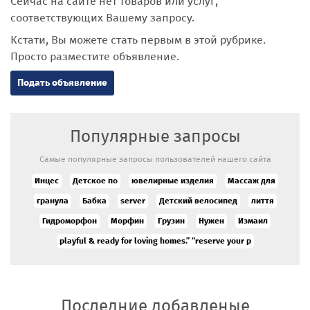
Сейчас на сайте нет товаров или услуг,
соответствующих Вашему запросу.
Кстати, Вы можете стать первым в этой рубрике.
Просто разместите объявление.
Подать объявление
Популярные запросы
Самые популярные запросы пользователей нашего сайта
Инцес
Детское по
ювелирные изделия
Массаж для
гранула
Бабка
server
Детский велосипед
лиття
Гидроморфон
Морфин
Грузин
Нужен
Измаил
playful & ready for loving homes.” “reserve your p
Последние добавленые