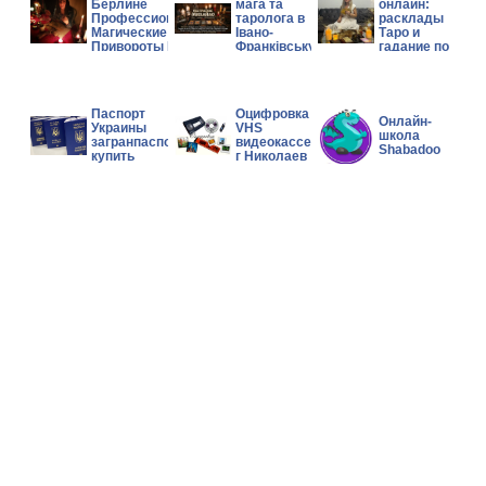
Берлине
мага та
онлайн:
Профессиональные
таролога в
расклады
Магические Услуги
Івано-
Таро и
Привороты Гадание
Франківську.
гадание по
фото
Паспорт
Оцифровка
Онлайн-
Украины
VHS
школа
загранпаспорт
видеокассет
Shabadoo
купить
г Николаев