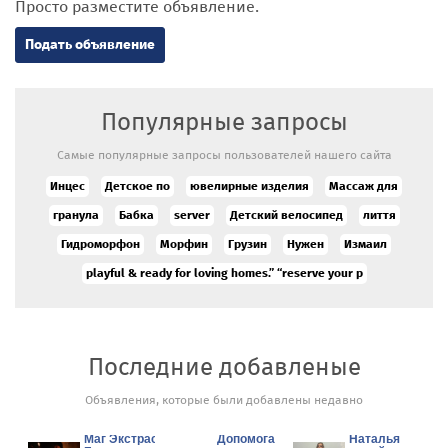
Просто разместите объявление.
Подать объявление
Популярные запросы
Самые популярные запросы пользователей нашего сайта
Инцес
Детское по
ювелирные изделия
Массаж для
гранула
Бабка
server
Детский велосипед
лиття
Гидроморфон
Морфин
Грузин
Нужен
Измаил
playful & ready for loving homes.” “reserve your p
Последние добавленые
Объявления, которые были добавлены недавно
Гадалка
Маг Экстрасенс в
Допомога
Наталья