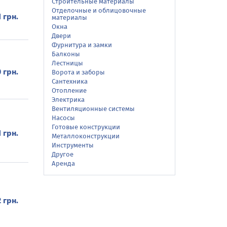
Строительные материалы
Отделочные и облицовочные
1 грн.
материалы
Окна
Двери
Фурнитура и замки
Балконы
Лестницы
 грн.
Ворота и заборы
Сантехника
Отопление
Электрика
Вентиляционные системы
Насосы
Готовые конструкции
1 грн.
Металлоконструкции
Инструменты
Другое
Аренда
2 грн.