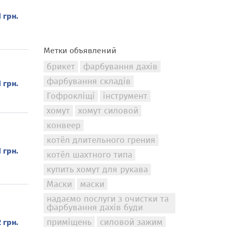
1 грн.
Метки объявлений
брикет
фарбування дахів
фарбування складів
1 грн.
Гофрокліщі
інструмент
хомут
хомут силовой
конвеер
котёл длительного грения
1 грн.
котёл шахтного типа
купить хомут для рукава
Маски
маски
надаємо послуги з очистки та
фарбування дахів буди
приміщень
силовой зажим
2 грн.