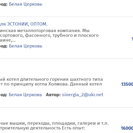
род:
Белая Церковь
для ЭСТОНИИ, ОПТОМ.
раинская металлоторговая компания. Мы
ортового, фасонного, трубного и плоского
ине,...
род:
Белая Церковь
й котел длительного горения шахтного типа
ет по принципу котла Холмова. Данный котел
13500
од:
Белая Церковь
Автор:
sinergia_2@ukr.net
ые вышки, переходы, площадки, галереи и т.п.
троительную деятельность Есть опыт:
16000