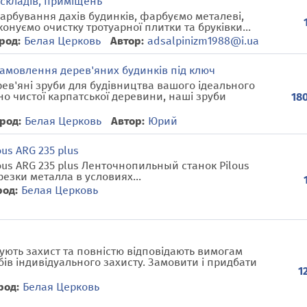
складів, приміщень
арбування дахів будинків, фарбуємо металеві,
онуємо очистку тротуарної плитки та бруківки...
род:
Белая Церковь
Автор:
adsalpinizm1988@i.ua
замовлення дерев'яних будинків під ключ
ев'яні зруби для будівництва вашого ідеального
но чистої карпатської деревини, наші зруби
180
род:
Белая Церковь
Автор:
Юрий
us ARG 235 plus
ous ARG 235 plus Ленточнопильный станок Pilous
езки металла в условиях...
род:
Белая Церковь
ують захист та повністю відповідають вимогам
бів індивідуального захисту. Замовити і придбати
1
род:
Белая Церковь