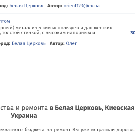
род:
Белая Церковь
Автор:
orient123@ex.ua
лтом
рный) металлический используется для жестких
, толстой стенкой, с высоким напорным и
30
ород:
Белая Церковь
Автор:
Олег
ьства и ремонта
в Белая Церковь, Киевская 
Украина
декватного бюджета на ремонт Вы уже истратили дорого