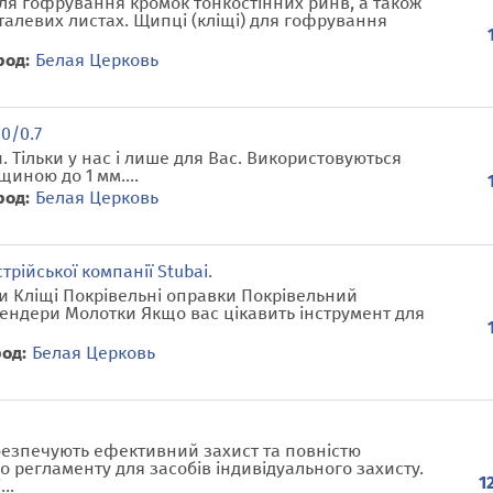
ля гофрування кромок тонкостінних ринв, а також
алевих листах. Щипці (кліщі) для гофрування
род:
Белая Церковь
0/0.7
и. Тільки у нас і лише для Вас. Використовуються
щиною до 1 мм....
род:
Белая Церковь
трійської компанії Stubai.
и Кліщі Покрівельні оправки Покрівельний
Бендери Молотки Якщо вас цікавить інструмент для
од:
Белая Церковь
безпечують ефективний захист та повністю
о регламенту для засобів індивідуального захисту.
1
..