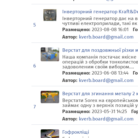
Інверторний генератор Kraft&De
Інверторний генератор дає на в
чутливі електроприлади, такі як
5
Размещено:
2023-08-08 16:01
Го
Автор:
kverb.board@gmail.com
Верстат для поздовжньої різки 
Наша компанія постачає якісне
операцій з обробки тонколисто
6
задоволеним своїм вибором....
Размещено:
2023-06-08 13:44
Го
Автор:
kverb.board@gmail.com
Верстат для згинання металу 2 
Верстати Sorex на європейськом
займає одну з верхніх позицій у 
7
Размещено:
2023-05-31 14:25
Го
Автор:
kverb.board@gmail.com
Гофрокліщі