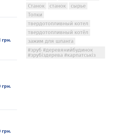
Станок
станок
сырье
Топки
твердотопливный котел
твердотопливный котёл
1 грн.
зажим для шланга
#зруб #деревянийбудинок
#зрубіздерева #карпатськіз
 грн.
 грн.