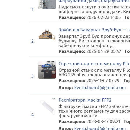
Фарбування дахів, фарбування 
Надаємо послуги з очистки та ф
1
шиферні та ондулінові дахи. Вик
Размещено:
2026-02-23 14:05
Го
Зруби від Закарпат Зруб-Буд — 
Закарпат Зруб-Буд пропонує дер
будинку. Виготовлені з екологіч
2
забезпечують комфорт,...
Размещено:
2025-04-29 05:47
Го
Отрезной станок по металлу Pilo
Отрезной станок по металлу Pil
ARG 235 plus предназначен для р
3
Размещено:
2024-11-07 07:29
Го
Автор:
kverb.board@gmail.com
Респіратори-маски FFP2
Фільтруючі маски FFP2 забезпеч
технічного регламенту для засо
4
фільтруючі маски...
Размещено:
2023-08-17 09:21
Го
Автор:
kverb.board@gmail.com