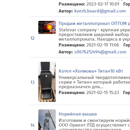
Размещено:
2023-02-17 10:01
Го
Автор:
kverb.board@gmail.com
Продам металлопрокат ОПТОМ 
Stalevar company - крупная ук
предоставляем широкий выбор с
12
металлопроката. Находясь в укра
Размещено:
2021-02-19 11:06
Го
Автор:
s0676212494@gmail.com
Котел «Холмова» Титан10 кВт
Универсальный твердотопливны
серии « Титан» который работа
13
предназначен для...
Размещено:
2021-02-15 15:23
Гор
Норийная вышка
Изготовим и смонтируем норийн
ООО Ориент ЛТД осуществляет с
14
-строительства резервуаров...