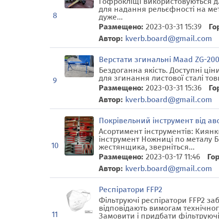
Гофрокліщі використовуються д
для надання рельєфності на мет
8
дуже...
Размещено:
2023-03-31 15:39
Го
Автор:
kverb.board@gmail.com
Верстати згинальні Maad ZG-200
Бездоганна якість. Доступні цін
для згинання листової сталі тов
9
Размещено:
2023-03-31 15:36
Го
Автор:
kverb.board@gmail.com
Покрівельний інструмент від авс
Асортимент інструментів: Киянк
інструмент Ножниці по металу 
10
жестянщика, зверніться...
Размещено:
2023-03-17 11:46
Гор
Автор:
kverb.board@gmail.com
Респіратори FFP2
Фільтруючі респіратори FFP2 за
відповідають вимогам технічног
11
Замовити і придбати фільтруючі.