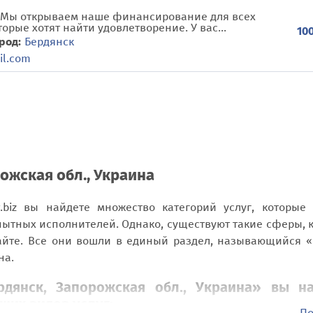
с, Мы открываем наше финансирование для всех
орые хотят найти удовлетворение. У вас...
100
род:
Бердянск
il.com
ожская обл., Украина
biz вы найдете множество категорий услуг, которые
пытных исполнителей. Однако, существуют такие сферы, 
айте. Все они вошли в единый раздел, называющийся 
на.
дянск, Запорожская обл., Украина» вы на
их видов услуг:
По