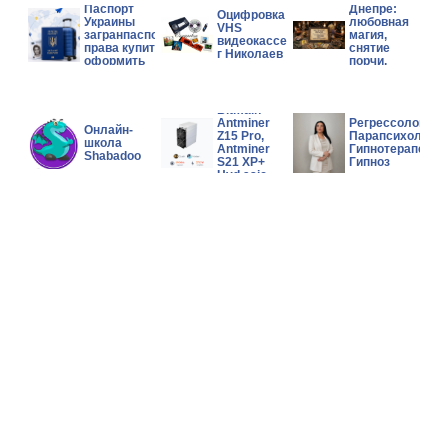
Паспорт
Днепре:
Оцифровка
Украины
любовная
VHS
загранпаспорт
магия,
видеокассет
права купить
снятие
г Николаев
оформить
порчи,
помощь в
сложной
Wholesales
ситуации.
Bitmain
Antminer
Регрессолог,
Онлайн-
Z15 Pro,
Парапсихолог,
школа
Antminer
Гипнотерапевт,
Shabadoo
S21 XP+
Гипноз
Hyd asic
Miner