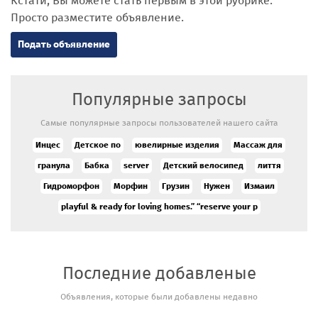
Кстати, Вы можете стать первым в этой рубрике.
Просто разместите объявление.
Подать объявление
Популярные запросы
Самые популярные запросы пользователей нашего сайта
Инцес
Детское по
ювелирные изделия
Массаж для
гранула
Бабка
server
Детский велосипед
лиття
Гидроморфон
Морфин
Грузин
Нужен
Измаил
playful & ready for loving homes.” “reserve your p
Последние добавленые
Сильный
Объявления, которые были добавлены недавно
экстрасенс
и таролог в