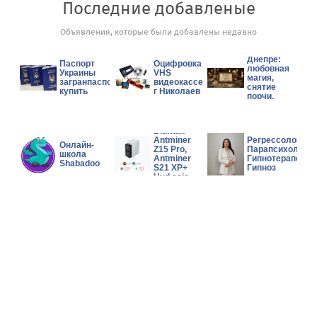
Последние добавленые
Сильный
Объявления, которые были добавлены недавно
экстрасенс
и таролог в
Днепре:
Паспорт
Оцифровка
любовная
Украины
VHS
магия,
загранпаспорт
видеокассет
снятие
купить
г Николаев
порчи,
помощь в
сложной
Wholesales
ситуации.
Bitmain
Antminer
Регрессолог,
Онлайн-
Z15 Pro,
Парапсихолог,
школа
Antminer
Гипнотерапевт,
Shabadoo
S21 XP+
Гипноз
Hyd asic
Miner