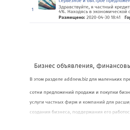
серьезное и быстрое предложе
Здравствуйте, я частный креди
1
4%. Находясь в экономической с
Размещено:
2020-04-30 18:41
Го
Бизнес объявления, финансовы
В этом разделе addnew.biz для маленьких пр
сотни предложений продажи и покупки бизн
услуги частных фирм и компаний для расши
создания бизнеса, поддержания его работос
помощь с документами и отчетами, бухга
официальных продаж,