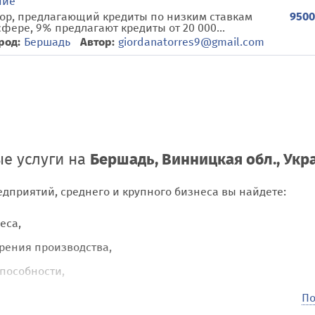
ние
9500
тор, предлагающий кредиты по низким ставкам
фере, 9% предлагают кредиты от 20 000...
род:
Бершадь
Автор:
giordanatorres9@gmail.com
е услуги на
Бершадь, Винницкая обл., Укр
едприятий, среднего и крупного бизнеса вы найдете:
еса,
рения производства,
пособности,
лтерией, их оформление для оптовых покупок и орга
По